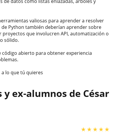
s de datos como listas enlazadas, árboles y
 herramientas valiosas para aprender a resolver
s de Python también deberían aprender sobre
r proyectos que involucren API, automatización o
o sólido.
 código abierto para obtener experiencia
roblemas.
a lo que tú quieres
s y ex-alumnos de César
★
★
★
★
★