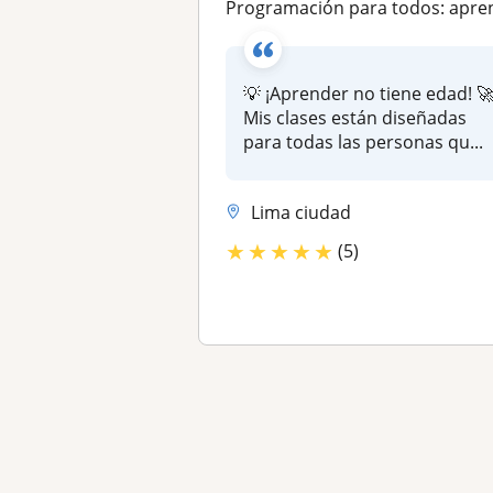
Programación para todos: aprende desde cero sin importar la edad y diviértete aprendien
💡 ¡Aprender no tiene edad! 
Mis clases están diseñadas
para todas las personas qu...
Lima ciudad
★
★
★
★
★
(5)