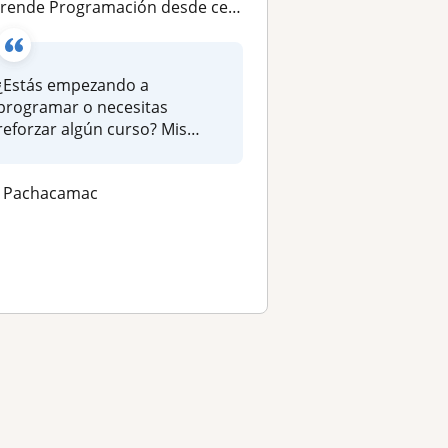
de Programación desde cero con Python, Java o C mediante clases prácticas y personalizadas para escuela, instituto o universidad
¿Estás empezando a
programar o necesitas
reforzar algún curso? Mis
clases están dise...
Pachacamac