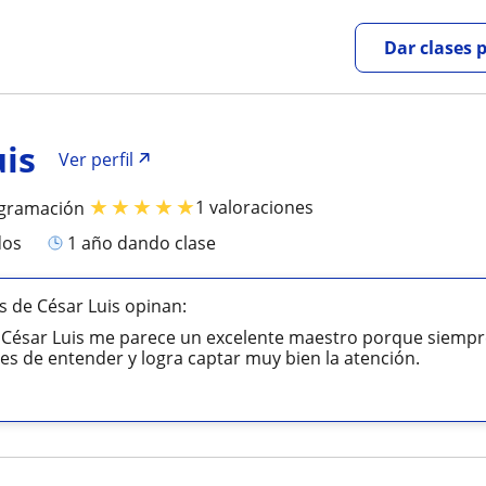
Dar clases 
uis
Ver perfil
★
★
★
★
★
1 valoraciones
ogramación
dos
1 año dando clase
 de César Luis opinan:
 César Luis me parece un excelente maestro porque siempr
les de entender y logra captar muy bien la atención.