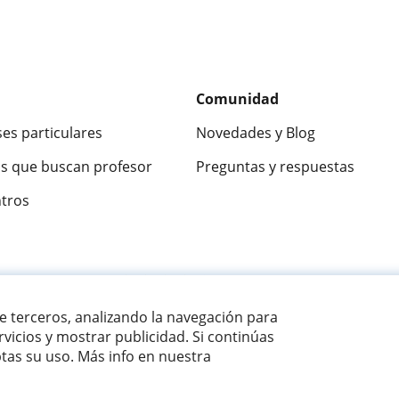
Comunidad
ses particulares
Novedades y Blog
s que buscan profesor
Preguntas y respuestas
ntros
ca
9,5/10
★★★★★
9,5/10
305915
opinion
de terceros, analizando la navegación para
vicios y mostrar publicidad. Si continúas
as su uso. Más info en nuestra