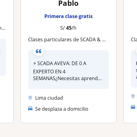
Pablo
Primera clase gratis
ad
S/
45
/h
Clases particulares de SCADA & Automatizacion Industrial
Cl

⚡ SCADA AVEVA: DE 0 A
EXPERTO EN 4
SEMANAS¿Necesitas aprender
SCADA AVEVA rápido? So...
Lima ciudad
Se desplaza a domicilio