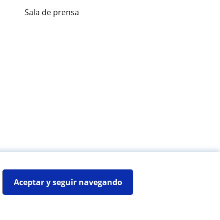
Sala de prensa
es de alumnos
Aceptar y seguir navegando
Mapa web:
Profesores particulares