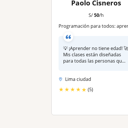
Paolo Cisneros
S/
50
/h
Programación para todos: aprende desde cero sin importar la ed
💡 ¡Aprender no tiene edad! 
Mis clases están diseñadas
para todas las personas qu...
Lima ciudad
★
★
★
★
★
(5)