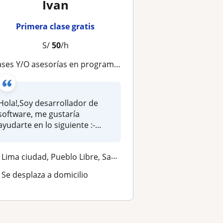
Ivan
Primera clase gratis
S/
50
/h
ases Y/O asesorías en programación y desarrollo de software
Hola!,Soy desarrollador de
software, me gustaría
ayudarte en lo siguiente :-
(LENGUAJ...
Lima ciudad, Pueblo Libre, San Miguel
Se desplaza a domicilio