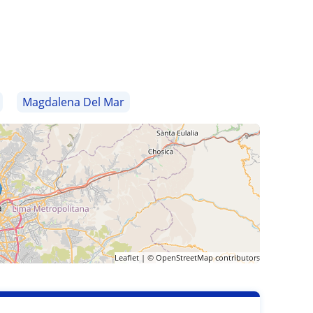
Magdalena Del Mar
Leaflet
| ©
OpenStreetMap
contributors