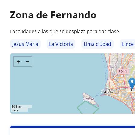
Zona de Fernando
Localidades a las que se desplaza para dar clase
Jesús María
La Victoria
Lima ciudad
Lince
+
−
10 km
5 mi