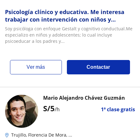
Psicología clínico y educativa. Me interesa
trabajar con intervención con niños y
adolescentes
Soy psicóloga con enfoque Gestalt y cognitivo conductual.Me
especializo en niños y adolescentes; lo cual incluye
psicoeducar a los padres y...
ver más
Contactar
Mario Alejandro Chávez Guzmán
S/
5
/h
1ª clase gratis
Trujillo, Florencia De Mora, ...