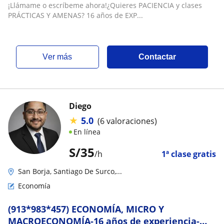
GEOMETRÍA, ÁLGEBRA, TRIGONOMETRÍA, RM,
¡Llámame o escríbeme ahora!¿Quieres PACIENCIA y clases
MATEMÁTICA, ESTADÍSTICA, CÁLCULO-
PRÁCTICAS Y AMENAS? 16 años de EXP...
BILINGÜE INGLÉS-IB
ver más
Contactar
Diego
★
5.0
(6 valoraciones)
En línea
S/
35
/h
1ª clase gratis
San Borja, Santiago De Surco,...
Economía
(913*983*457) ECONOMÍA, MICRO Y
MACROECONOMÍA-16 años de experiencia-