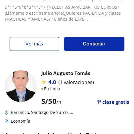
Egresado UNI con Certificación Internacional
9*1*3*9*8*3*4*5*7 ¿NECESITAS APROBAR TUS CURSOS?
CFA Nivel 1-Bilingüe inglés
¡Llámame o escríbeme ahora!¿Quieres PACIENCIA y clases
PRÁCTICAS Y AMENAS? 16 años de EXPE...
ver más
Contactar
Julio Augusto Tomás
★
4.0
(1 valoraciones)
En línea
S/
50
/h
1ª clase gratis
Barranco, Santiago De Surco, ...
Economía