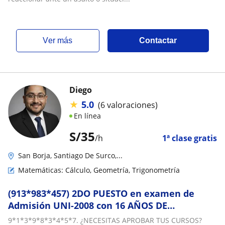
ver más
Contactar
Diego
★
5.0
(6 valoraciones)
En línea
S/
35
/h
1ª clase gratis
San Borja, Santiago De Surco,...
Matemáticas: Cálculo, Geometría, Trigonometría
(913*983*457) 2DO PUESTO en examen de
Admisión UNI-2008 con 16 AÑOS DE
EXPERIENCIA da clases particulares de
9*1*3*9*8*3*4*5*7. ¿NECESITAS APROBAR TUS CURSOS?