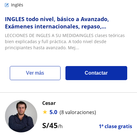
Inglés
INGLES todo nivel, básico a Avanzado,
Exámenes internacionales, repaso,
conversación, amplia experiencia y
LECCIONES DE INGLES A SU MEDIDAINGLES clases teóricas
metodología
bien explicadas y full práctica. A todo nivel desde
principiantes hasta avanzado. Mej...
ver más
Contactar
Cesar
★
5.0
(8 valoraciones)
S/
45
/h
1ª clase gratis