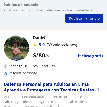
Publica un anuncio
Publica un anuncio y los profesores podrán contactarte
Publicar anuncio
Daniel
★
5.0
(32 valoraciones)
S/
80
/h
1ª clase gratis
Santiago De Surco, Chorrillos...
Defensa personal
Defensa Personal para Adultos en Lima |
Aprende a Protegerte con Técnicas Reales (1 a
1)
🔥 Defensa Personal Real – Entrenamiento Privado para
Adultos y Profesionales¿Te preocupa no saber cómo
reaccionar ante un asalto o situaci...