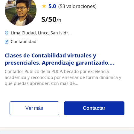
★
5.0
(53 valoraciones)
S/
50
/h
Lima Ciudad, Lince, San Isidr...
Contabilidad
Clases de Contabilidad virtuales y
presenciales. Aprendizaje garantizado.
Profesor con más de 5 años de experiencia
Contador Público de la PUCP, becado por excelencia
académica y reconocido por enseñar de forma dinámica y
que puedas aprender. Con más de...
ver más
Contactar