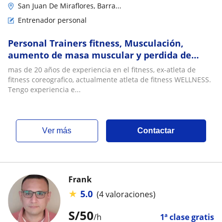
San Juan De Miraflores, Barra...
Entrenador personal
Personal Trainers fitness, Musculación,
aumento de masa muscular y perdida de
grasa, híbrido, gap
mas de 20 años de experiencia en el fitness, ex-atleta de
fitness coreografico, actualmente atleta de fitness WELLNESS.
Tengo experiencia e...
ver más
Contactar
Frank
★
5.0
(4 valoraciones)
S/
50
/h
1ª clase gratis