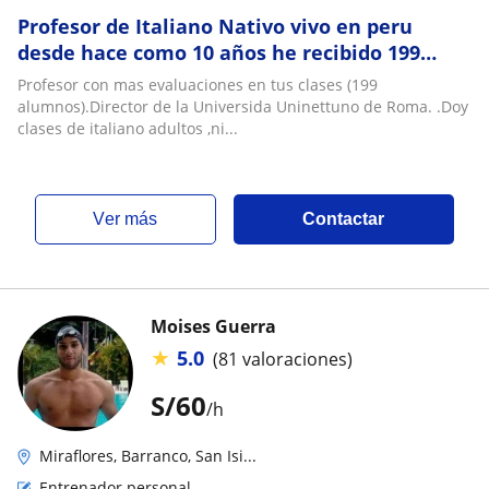
Profesor de Italiano Nativo vivo en peru
desde hace como 10 años he recibido 199
evaluaciones Gracias a todos ustedes
Profesor con mas evaluaciones en tus clases (199
alumnos).Director de la Universida Uninettuno de Roma. .Doy
clases de italiano adultos ,ni...
ver más
Contactar
Moises Guerra
★
5.0
(81 valoraciones)
S/
60
/h
Miraflores, Barranco, San Isi...
Entrenador personal