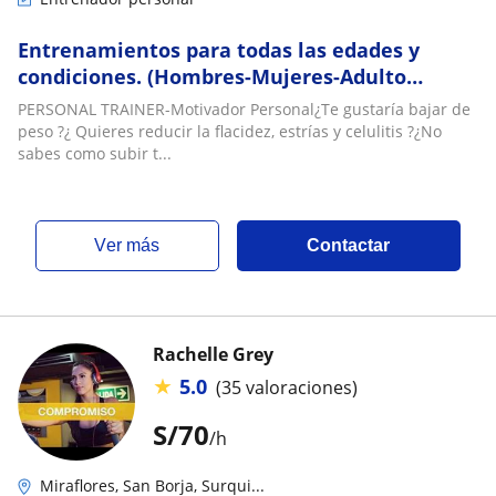
Entrenamientos para todas las edades y
condiciones. (Hombres-Mujeres-Adulto
mayor-Mujeres embarazadas-Niños con
PERSONAL TRAINER-Motivador Personal¿Te gustaría bajar de
(Autismo-Síndrome de Down-Asperger-etc
peso ?¿ Quieres reducir la flacidez, estrías y celulitis ?¿No
sabes como subir t...
ver más
Contactar
Rachelle Grey
★
5.0
(35 valoraciones)
S/
70
/h
Miraflores, San Borja, Surqui...