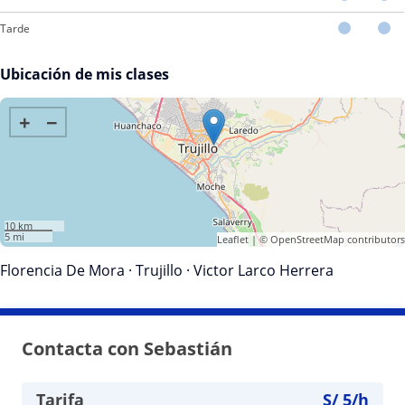
Tarde
Ubicación de mis clases
+
−
10 km
5 mi
Leaflet
| ©
OpenStreetMap
contributors
Florencia De Mora
·
Trujillo
·
Victor Larco Herrera
Contacta con Sebastián
Tarifa
S/
5
/h