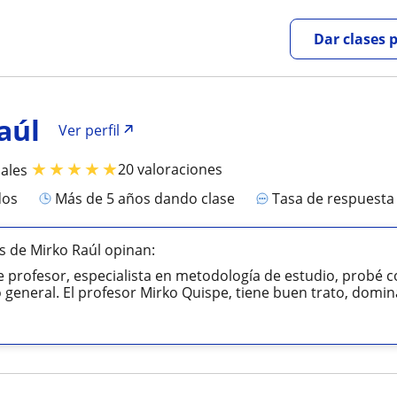
Dar clases 
aúl
Ver perfil
★
★
★
★
★
20 valoraciones
iales
dos
más de 5 años dando clase
Tasa de respuest
 de Mirko Raúl opinan:
e profesor, especialista en metodología de estudio, probé 
 general. El profesor Mirko Quispe, tiene buen trato, domin