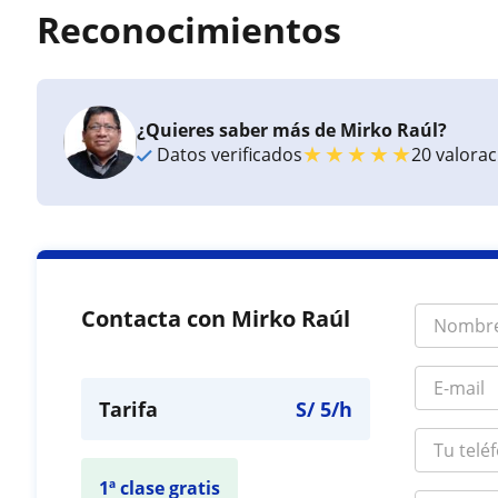
Reconocimientos
¿Quieres saber más de Mirko Raúl?
★
★
★
★
★
Datos verificados
20 valora
Contacta con Mirko Raúl
Tarifa
S/
5
/h
1ª clase gratis