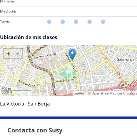
Mañana
Mediodía
Tarde
Ubicación de mis clases
+
−
500 m
3000 ft
Leaflet
| ©
OpenStreetMap
contributors
La Victoria
·
San Borja
Contacta con Susy