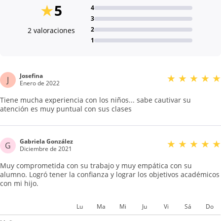
★
5
4
3
2
2 valoraciones
1
Josefina
★
★
★
★
★
J
Enero de 2022
Tiene mucha experiencia con los niños... sabe cautivar su
atención es muy puntual con sus clases
Gabriela González
★
★
★
★
★
G
Diciembre de 2021
Muy comprometida con su trabajo y muy empática con su
alumno. Logró tener la confianza y lograr los objetivos académicos
con mi hijo.
Lu
Ma
Mi
Ju
Vi
Sá
Do