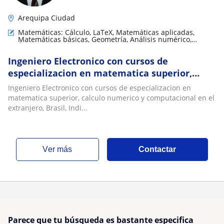
Arequipa Ciudad
Matemáticas: Cálculo, LaTeX, Matemáticas aplicadas,
Matemáticas básicas, Geometría, Análisis numérico,
Álgebra lineal, Matemáticas discretas, Teoría de números,
Trigonometría
Ingeniero Electronico con cursos de
especializacion en matematica superior,
calculo numerico y computacional en en
Ingeniero Electronico con cursos de especializacion en
extranjero, Brasil, India. Docente de
matematica superior, calculo numerico y computacional en el
Educación Superior e Investigador Estadistico
extranjero, Brasil, Indi...
ver más
Contactar
Parece que tu búsqueda es bastante especifica