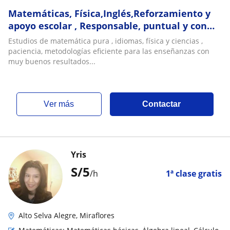
Matemáticas, Física,Inglés,Reforzamiento y
apoyo escolar , Responsable, puntual y con
experiencia en la enseñanza fuera y dentro
Estudios de matemática pura , idiomas, física y ciencias ,
del pais
paciencia, metodologías eficiente para las enseñanzas con
muy buenos resultados...
ver más
Contactar
Yris
S/
5
/h
1ª clase gratis
Alto Selva Alegre, Miraflores