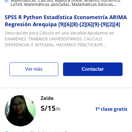
Matemáticas: Cálculo, Álgebra lineal, Análisis numérico,
LaTeX, Matemáticas aplicadas, Matemáticas básicas,
Geometría, Trigonometría, Teoría de números,
Matemáticas discretas
SPSS R Python Estadística Econometría ARIMA
Regresión Arequipa [9][6][8]-[2][6][9]-[9][2][4]
Descripción para Cálculo en una Variable:Ayudamos en
EXAMENES, TRABAJOS UNIVERSITARIOS, CALCULO
DIFERENCIAL E INTEGRAL, HACEMOS PRÁCTICASPl...
ver más
Contactar
Zaida
S/
15
/h
1ª clase gratis