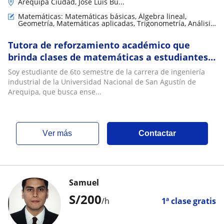
Arequipa Ciudad, Jose Luis Bu...
Matemáticas: Matemáticas básicas, Álgebra lineal,
Geometría, Matemáticas aplicadas, Trigonometría, Análisis
numérico, Teoría de números
Tutora de reforzamiento académico que
brinda clases de matemáticas a estudiantes
de primaria y secundaria
Soy estudiante de 6to semestre de la carrera de ingeniería
industrial de la Universidad Nacional de San Agustín de
Arequipa, que busca ense...
ver más
Contactar
Samuel
S/
200
/h
1ª clase gratis