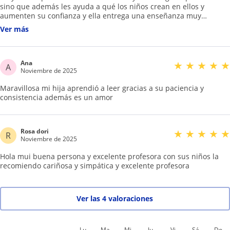
sino que además les ayuda a qué los niños crean en ellos y
aumenten su confianza y ella entrega una enseñanza muy
cariñosa y como si fueran sus propios hijos. No sé arrepentirán al
Ver más
dejar a sus hijos bajo su tutela 1000% recomendable la profesora
Teresa.
Ana
★
★
★
★
★
A
Noviembre de 2025
Maravillosa mi hija aprendió a leer gracias a su paciencia y
consistencia además es un amor
Rosa dori
★
★
★
★
★
R
Noviembre de 2025
Hola mui buena persona y excelente profesora con sus niños la
recomiendo cariñosa y simpática y excelente profesora
Ver las 4 valoraciones
Lu
Ma
Mi
Ju
Vi
Sá
Do