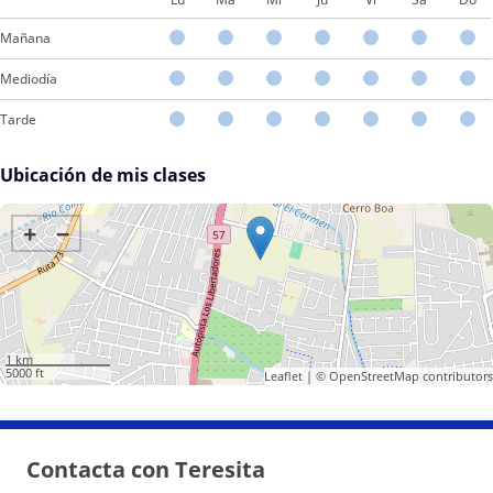
Mañana
Mediodía
Tarde
Ubicación de mis clases
+
−
1 km
5000 ft
Leaflet
| ©
OpenStreetMap
contributors
Contacta con Teresita