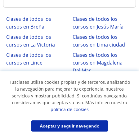
Clases de todos los
Clases de todos los
cursos en Breña
cursos en Jesús María
Clases de todos los
Clases de todos los
cursos en La Victoria
cursos en Lima ciudad
Clases de todos los
Clases de todos los
cursos en Lince
cursos en Magdalena
Del Mar
Clases de todos los
Clases de todos los
Tusclases utiliza cookies propias y de terceros, analizando
cursos en Pueblo Libre
cursos en San Miguel
la navegación para mejorar tu experiencia, nuestros
servicios y mostrar publicidad. Si continúas navegando,
Clases de todos los
consideramos que aceptas su uso. Más info en nuestra
cursos en Santiago De
política de cookies
Surco
Filtrar
Guardar búsqueda
Aceptar y seguir navegando
Otros países