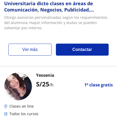
Universitaria dicto clases en áreas de
Comunicación, Negocios, Publicidad,
Marketing, afines
Otorgo asesorías personalizadas según los requerimientos
del alumno/a, mayor información y dudas se pueden
solventar por interno.
ver más
Contactar
Yessenia
S/
25
/h
1ª clase gratis
Clases on line
Todos los cursos