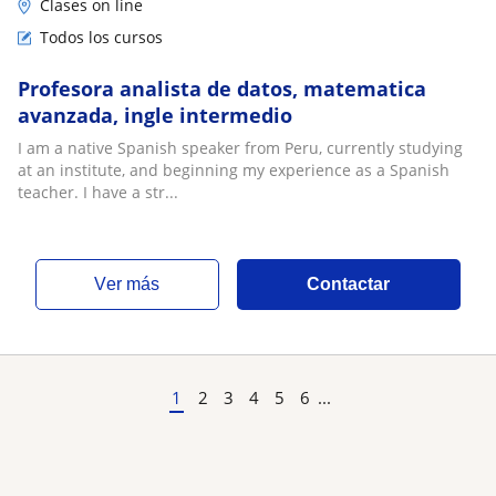
Clases on line
Todos los cursos
Profesora analista de datos, matematica
avanzada, ingle intermedio
I am a native Spanish speaker from Peru, currently studying
at an institute, and beginning my experience as a Spanish
teacher. I have a str...
ver más
Contactar
1
2
3
4
5
6
...