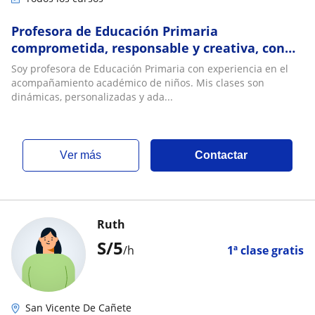
Profesora de Educación Primaria
comprometida, responsable y creativa, con
experiencia en planificación, enseñanza y
Soy profesora de Educación Primaria con experiencia en el
acompañamiento
acompañamiento académico de niños. Mis clases son
dinámicas, personalizadas y ada...
ver más
Contactar
Ruth
S/
5
/h
1ª clase gratis
San Vicente De Cañete