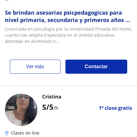
Se brindan asesorias psicpedagogicas para
nivel primaria, secundaria y primeros años de
educacion superior
Licenciada en psicologia por la Universidad Privada del Norte,
cuento con amplia trayectoria en el ambito educativo,
abordaje en alumnado n...
ver más
Contactar
Cristina
S/
5
/h
1ª clase gratis
Clases on line