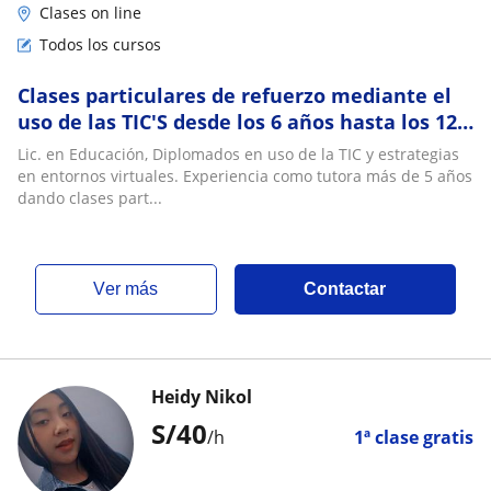
Clases on line
Todos los cursos
Clases particulares de refuerzo mediante el
uso de las TIC'S desde los 6 años hasta los 12
años. Experiencia con niños neurodivirg
Lic. en Educación, Diplomados en uso de la TIC y estrategias
en entornos virtuales. Experiencia como tutora más de 5 años
dando clases part...
ver más
Contactar
Heidy Nikol
S/
40
/h
1ª clase gratis