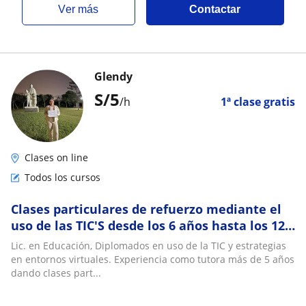
ver más
Contactar
Glendy
S/
5
/h
1ª clase gratis
Clases on line
Todos los cursos
Clases particulares de refuerzo mediante el
uso de las TIC'S desde los 6 años hasta los 12
años. Experiencia con niños neurodivirg
Lic. en Educación, Diplomados en uso de la TIC y estrategias
en entornos virtuales. Experiencia como tutora más de 5 años
dando clases part...