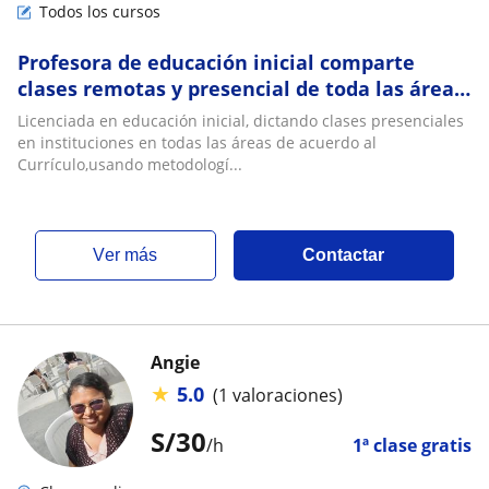
Todos los cursos
Profesora de educación inicial comparte
clases remotas y presencial de toda las áreas
de CNE
Licenciada en educación inicial, dictando clases presenciales
en instituciones en todas las áreas de acuerdo al
Currículo,usando metodologí...
ver más
Contactar
Angie
★
5.0
(1 valoraciones)
S/
30
/h
1ª clase gratis