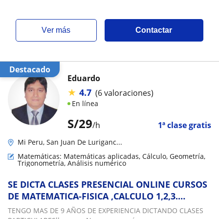
ver más
Contactar
Destacado
Eduardo
★
4.7
(6 valoraciones)
En línea
S/
29
/h
1ª clase gratis
Mi Peru, San Juan De Luriganc...
Matemáticas: Matemáticas aplicadas, Cálculo, Geometría,
Trigonometría, Análisis numérico
SE DICTA CLASES PRESENCIAL ONLINE CURSOS
DE MATEMATICA-FISICA ,CALCULO 1,2,3.
DIRIGIDO A UNIVERSITARIOS ,ESCOLARES,BECA
TENGO MAS DE 9 AÑOS DE EXPERIENCIA DICTANDO CLASES