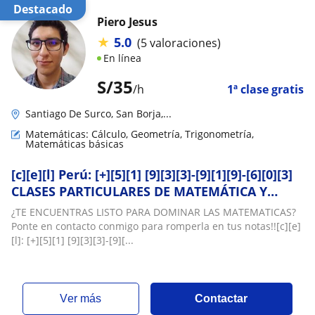
Destacado
Piero Jesus
★
5.0
(5 valoraciones)
En línea
S/
35
/h
1ª clase gratis
Santiago De Surco, San Borja,...
Matemáticas: Cálculo, Geometría, Trigonometría,
Matemáticas básicas
[c][e][l] Perú: [+][5][1] [9][3][3]-[9][1][9]-[6][0][3]
CLASES PARTICULARES DE MATEMÁTICA Y
FÍSICA (ONLINE)
¿TE ENCUENTRAS LISTO PARA DOMINAR LAS MATEMATICAS?
Ponte en contacto conmigo para romperla en tus notas!![c][e]
[l]: [+][5][1] [9][3][3]-[9][...
ver más
Contactar