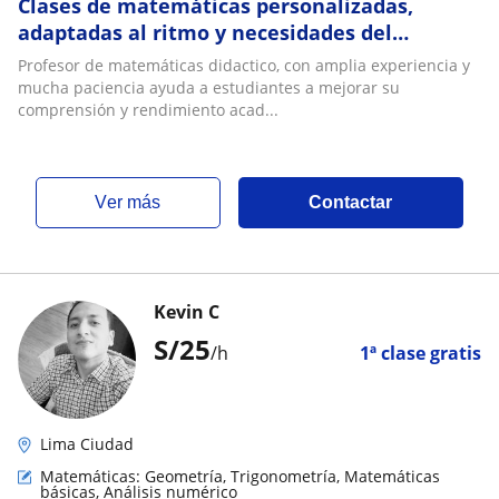
Clases de matemáticas personalizadas,
adaptadas al ritmo y necesidades del
estudiante, con metodología sencilla y
Profesor de matemáticas didactico, con amplia experiencia y
estructurada para lograr un aprendizaje
mucha paciencia ayuda a estudiantes a mejorar su
sólido📚🥇🏆
comprensión y rendimiento acad...
ver más
Contactar
Kevin C
S/
25
/h
1ª clase gratis
Lima Ciudad
Matemáticas: Geometría, Trigonometría, Matemáticas
básicas, Análisis numérico