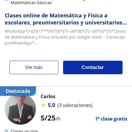
Matemáticas básicas
Clases online de Matemática y Física a
escolares, preuniversitarios y universitarios
primeros ciclos Cálculo, Matemática Básica
WhatsApp*(+)(5)(1)***(9)*(9)*(7)--(4)*(8)*(7)--(4)*(3)*(3)*Clases
por Google meet
de Matemática y Física virtuales por Google meet – Contactar
porWhatsApp*...
ver más
Contactar
Destacado
Carlos
★
5.0
(3 valoraciones)
S/
25
/h
1ª clase gratis
Clases on line