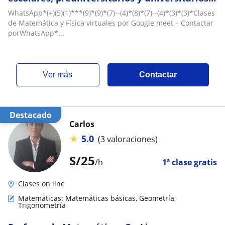
primeros ciclos Cálculo, Matemática Básica
WhatsApp*(+)(5)(1)***(9)*(9)*(7)--(4)*(8)*(7)--(4)*(3)*(3)*Clases
por Google meet
de Matemática y Física virtuales por Google meet – Contactar
porWhatsApp*...
ver más
Contactar
Destacado
Carlos
★
5.0
(3 valoraciones)
S/
25
/h
1ª clase gratis
Clases on line
Matemáticas: Matemáticas básicas, Geometría,
Trigonometría