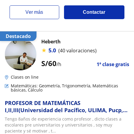
ver más
Contactar
Destacado
Heberth
★
5.0
(40 valoraciones)
S/
60
/h
1ª clase gratis
Clases on line
Matemáticas: Geometría, Trigonometría, Matemáticas
básicas, Cálculo
PROFESOR DE MATEMÁTICAS
I,II,III(Universidad del Pacífico, ULIMA, Pucp,
Cayetano,UPC,San Marcos)
Tengo 8años de experiencia como profesor , dicto clases a
escolares pre universitarios y universitarios , soy muy
paciente y sé motivar , t...