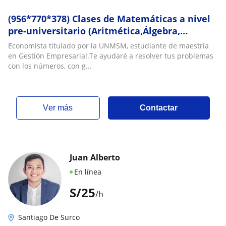
(956*770*378) Clases de Matemáticas a nivel
pre-universitario (Aritmética,Álgebra,
Geometría,Trigonometría, RM)
Economista titulado por la UNMSM, estudiante de maestría
en Gestión Empresarial.Te ayudaré a resolver tus problemas
con los números, con g...
ver más
Contactar
Juan Alberto
En línea
S/
25
/h
Santiago De Surco