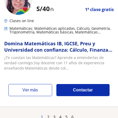
S/
40
/h
1ª clase gratis
Clases on line
Matemáticas: Matemáticas aplicadas, Cálculo, Geometría,
Trigonometría, Matemáticas básicas, Matemáticas
discretas
Domina Matemáticas IB, IGCSE, Preu y
Universidad con confianza: Cálculo, Finanzas
y Estadística
¿Te cuestan las Matemáticas? Aprende a entenderlas de
verdad conmigo.Soy docente con 11 años de experiencia
enseñando Matemáticas desde col...
ver más
Contactar
1
2
3
4
5
6
...