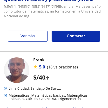
básico a UNI)
[c][e][l]: [9][8][0]-[8][2][9]-[7][0][9]Buen día. Me desempeño
como tutor de matemáticas, mi formación en la Universidad
Nacional de Ing...
ver más
Contactar
Frank
★
5.0
(18 valoraciones)
S/
40
/h
Lima Ciudad, Santiago De Surc...
Matemáticas: Matemáticas básicas, Matemáticas
aplicadas, Cálculo, Geometría, Trigonometría