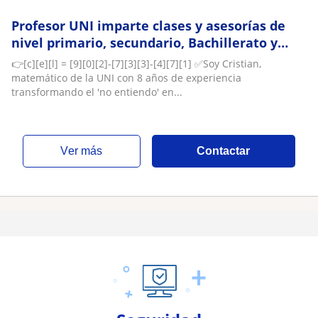
Profesor UNI imparte clases y asesorías de
nivel primario, secundario, Bachillerato y
preuniversitario. Virtual y Presencial
👉[c][e][l] = [9][0][2]-[7][3][3]-[4][7][1] ✅Soy Cristian,
matemático de la UNI con 8 años de experiencia
transformando el 'no entiendo' en...
ver más
Contactar