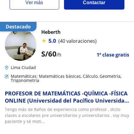
ver más
Contactar
Destacado
Heberth
★
5.0
(40 valoraciones)
S/
60
/h
1ª clase gratis
Lima Ciudad
Matemáticas: Matemáticas básicas, Cálculo, Geometría,
Trigonometría
PROFESOR DE MATEMÁTICAS -QUÍMICA -FÍSICA
ONLINE (Universidad del Pacífico Universidad
de Lima Pucp y Cayetano )
Tengo más de 8años de experiencia como profesor , dicto
clases a escolares pre universitarios y universitarios , soy muy
paciente y sé moti...