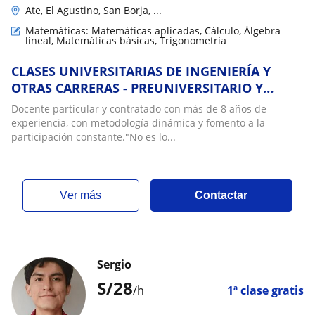
Ate, El Agustino, San Borja, ...
Matemáticas: Matemáticas aplicadas, Cálculo, Álgebra
lineal, Matemáticas básicas, Trigonometría
CLASES UNIVERSITARIAS DE INGENIERÍA Y
OTRAS CARRERAS - PREUNIVERSITARIO Y
ESCOLAR
Docente particular y contratado con más de 8 años de
experiencia, con metodología dinámica y fomento a la
participación constante."No es lo...
ver más
Contactar
Sergio
S/
28
/h
1ª clase gratis