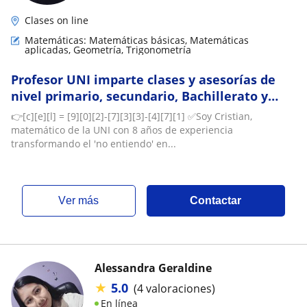
Clases on line
Matemáticas: Matemáticas básicas, Matemáticas
aplicadas, Geometría, Trigonometría
Profesor UNI imparte clases y asesorías de
nivel primario, secundario, Bachillerato y
preuniversitario. Virtual y Presencial
👉[c][e][l] = [9][0][2]-[7][3][3]-[4][7][1] ✅Soy Cristian,
matemático de la UNI con 8 años de experiencia
transformando el 'no entiendo' en...
ver más
Contactar
Alessandra Geraldine
★
5.0
(4 valoraciones)
En línea