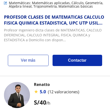
Matemáticas: Matemáticas aplicadas, Cálculo, Geometría,
Álgebra lineal, Trigonometría, Matemáticas básicas
PROFESOR CLASES DE MATEMATICAS CALCULO
FISICA QUIMICA ESTADISTICA, UPC UTP USIL
UCV UPN USMP UCSUR U CONTINENTAL
Profesor Ingeniero dicta clases de MATEMATICAS, CALCULO
DIFERENCIAL, CALCULO INTEGRAL, FISICA, QUIMICA y
ESTADISTICA a Domicilio con dispon...
ver más
Contactar
Renatto
★
5.0
(12 valoraciones)
S/
40
/h