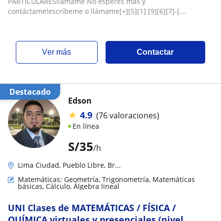
18
PARTICULARESllamame No esperes más y
contáctame!escríbeme o llámame[+][5][1] [9][6][7]-[...
ver más
Contactar
Destacado
Edson
★
4.9
(76 valoraciones)
En línea
S/
35
/h
Lima Ciudad, Pueblo Libre, Br...
Matemáticas: Geometría, Trigonometría, Matemáticas
básicas, Cálculo, Álgebra lineal
UNI Clases de MATEMÁTICAS / FÍSICA /
QUÍMICA virtuales y presenciales (nivel