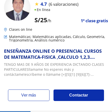
★
4.7
(6 valoraciones)
En línea
S/
25
/h
1ª clase gratis
Clases on line
Matemáticas: Matemáticas aplicadas, Cálculo, Geometría,
Trigonometría, Análisis numérico
ENSEÑANZA ONLINE O PRESENCIAL CURSOS
DE MATEMATICA-FISICA ,CALCULO 1,2,3.
DIRIGIDO A UNIVERSITARIOS ,ESCOLARES,BECA
TENGO MAS DE 9 AÑOS DE EXPERIENCIA DICTANDO CLASES
18
PARTICULARESllamame No esperes más y
contáctame!escríbeme o llámame [+][5][1] [9][6][7]-...
ver más
Contactar