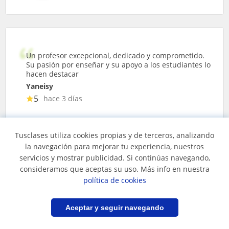
Un profesor excepcional, dedicado y comprometido.
Su pasión por enseñar y su apoyo a los estudiantes lo
hacen destacar
Yaneisy
5
hace 3 días
Miguel
Tusclases utiliza cookies propias y de terceros, analizando
Profe de Matemáticas
la navegación para mejorar tu experiencia, nuestros
servicios y mostrar publicidad. Si continúas navegando,
consideramos que aceptas su uso. Más info en nuestra
política de cookies
Filtrar
Guardar búsqueda
Aceptar y seguir navegando