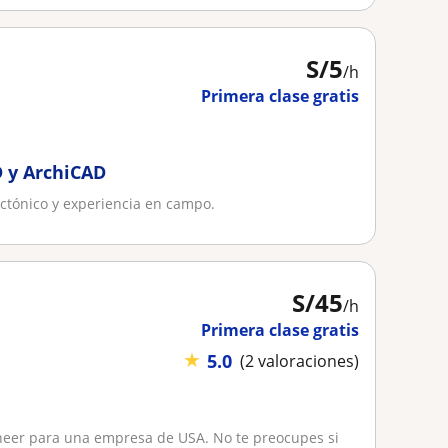
S/
5
/h
Primera clase gratis
D y ArchiCAD
ectónico y experiencia en campo.
S/
45
/h
Primera clase gratis
★
5.0
(2 valoraciones)
ineer para una empresa de USA. No te preocupes si