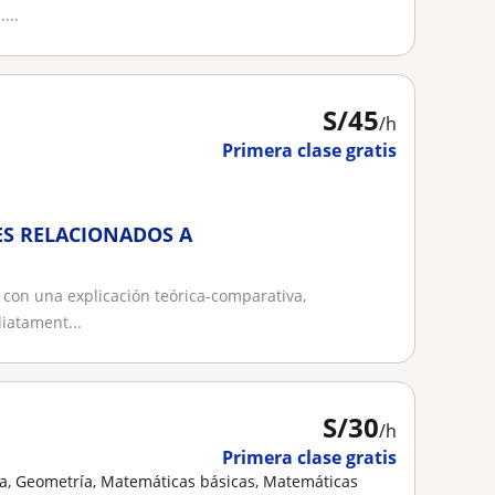
...
S/
45
/h
Primera clase gratis
ES RELACIONADOS A
r con una explicación teórica-comparativa,
iatament...
S/
30
/h
Primera clase gratis
ía, Geometría, Matemáticas básicas, Matemáticas