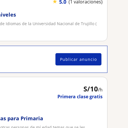
★
5.0
(1 valoraciones)
niveles
e Idiomas de la Universidad Nacional de Trujillo (
Publicar anuncio
S/
10
/h
Primera clase gratis
as para Primaria
 otras personas de mí edad temas que se les