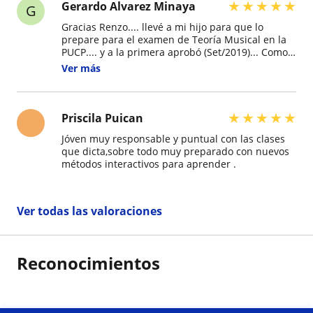
★
★
★
★
★
Gerardo Alvarez Minaya
G
Gracias Renzo.... llevé a mi hijo para que lo
prepare para el examen de Teoría Musical en la
PUCP.... y a la primera aprobó (Set/2019)... Como
dice mi hijo Joaquín... hay mucho que aprender
Ver más
de Renzo.... y lo está haciendo super bien.
★
★
★
★
★
Priscila Puican
Jóven muy responsable y puntual con las clases
que dicta,sobre todo muy preparado con nuevos
métodos interactivos para aprender .
Ver todas las valoraciones
Reconocimientos