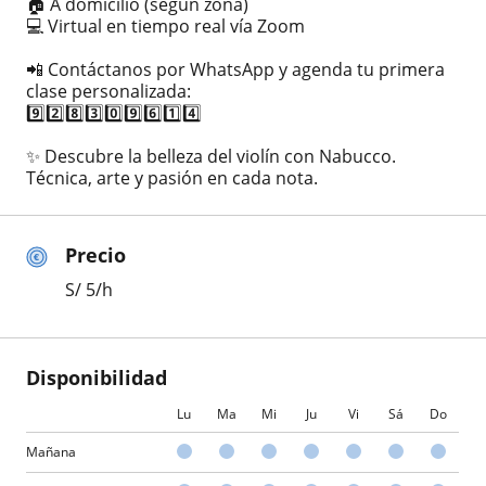
🏠 A domicilio (según zona)
💻 Virtual en tiempo real vía Zoom
📲 Contáctanos por WhatsApp y agenda tu primera
clase personalizada:
9️⃣2️⃣8️⃣3️⃣0️⃣9️⃣6️⃣1️⃣4️⃣
✨ Descubre la belleza del violín con Nabucco.
Técnica, arte y pasión en cada nota.
Precio
S/
5
/h
Disponibilidad
Lu
Ma
Mi
Ju
Vi
Sá
Do
Mañana