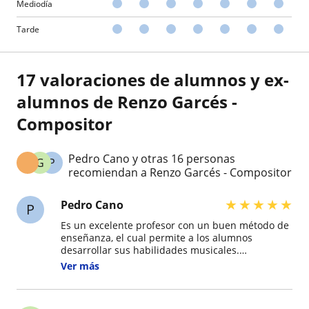
Mediodía
Tarde
17 valoraciones de alumnos y ex-
alumnos de Renzo Garcés -
Compositor
Pedro Cano y otras 16 personas
G
P
recomiendan a Renzo Garcés - Compositor
★
★
★
★
★
Pedro Cano
P
Es un excelente profesor con un buen método de
enseñanza, el cual permite a los alumnos
desarrollar sus habilidades musicales.
Actualmente es profesor de mi hija. Y estoy muy
Ver más
contento por sus logros al verla tocar el piano, a
mí sólo me queda darle las gracias. ¡Lo
recomiendo, claro que sí!