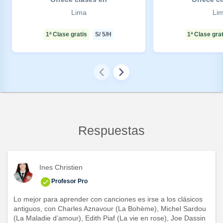
Lima
Li
1ª Clase gratis
S/
5
/H
1ª Clase grat
Respuestas
Ines Christien
Profesor Pro
Lo mejor para aprender con canciones es irse a los clásicos
antiguos, con Charles Aznavour (La Bohème), Michel Sardou
(La Maladie d’amour), Edith Piaf (La vie en rose), Joe Dassin