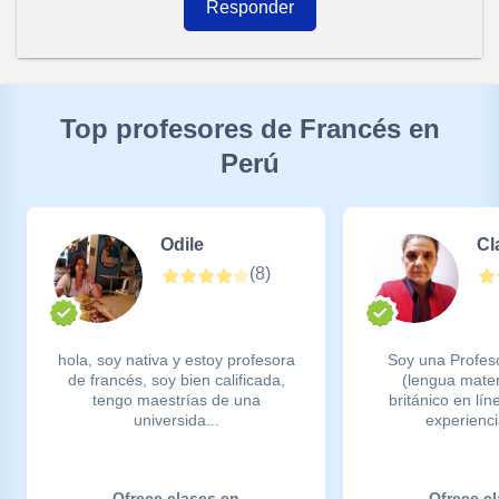
Responder
Top profesores de Francés en
Perú
Odile
Cl
(
8
)
hola, soy nativa y estoy profesora
Soy una Profes
de francés, soy bien calificada,
(lengua mater
tengo maestrías de una
británico en lí
universida...
experiencia
Ofrece clases en
Ofrece c