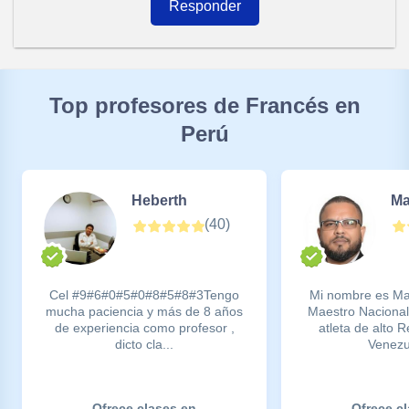
Responder
Top profesores de Francés en
Perú
Heberth
Ma
(
40
)
Cel #9#6#0#5#0#8#5#8#3Tengo
Mi nombre es Ma
mucha paciencia y más de 8 años
Maestro Nacional
de experiencia como profesor ,
atleta de alto 
dicto cla...
Venezu
Ofrece clases en
Ofrece c