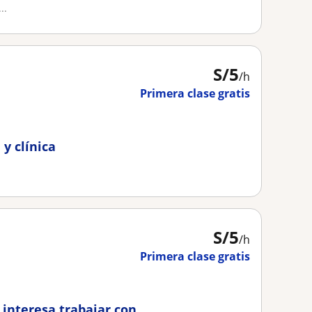
..
S/
5
/h
Primera clase gratis
 y clínica
S/
5
/h
Primera clase gratis
e interesa trabajar con