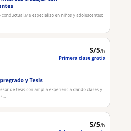
entes
o conductual.Me especializo en niños y adolescentes;
S/
5
/h
Primera clase gratis
 pregrado y Tesis
esor de tesis con amplia experiencia dando clases y
s...
S/
5
/h