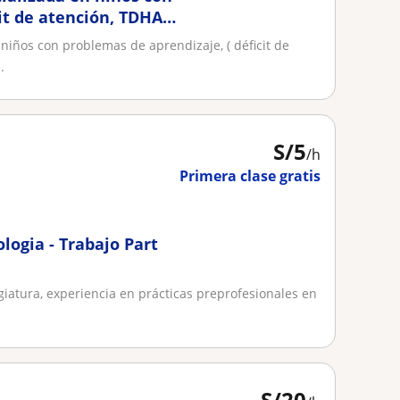
it de atención, TDHA.
mo y niños con
 niños con problemas de aprendizaje, ( déficit de
tores externos. Por
.
critura usand
S/
5
/h
Primera clase gratis
logia - Trabajo Part
giatura, experiencia en prácticas preprofesionales en
S/
20