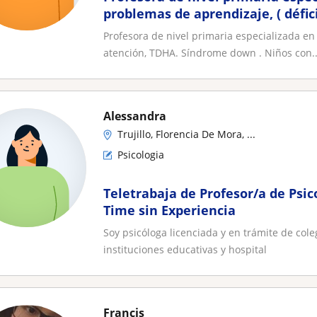
problemas de aprendizaje, ( défic
Síndrome down . Niños con autis
Profesora de nivel primaria especializada en
problemas de aprendizaje por fac
atención, TDHA. Síndrome down . Niños con..
otro lado iniciación de la lectoes
Alessandra
Trujillo, Florencia De Mora, ...
Psicologia
Teletrabaja de Profesor/a de Psico
Time sin Experiencia
Soy psicóloga licenciada y en trámite de cole
instituciones educativas y hospital
Francis