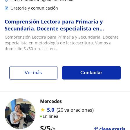
Oratoria y comunicación
Comprensión Lectora para Primaria y
Secundaria. Docente especialista en
metodología de lectoescritura. Vamos a
Comprensión Lectora para Primaria y Secundaria. Docente
domicilio S./50 x h
especialista en metodología de lectoescritura. Vamos a
domicilio S./50 x h. Lic. en...
ver más
Contactar
Mercedes
★
5.0
(20 valoraciones)
En línea
S/
5
/h
1ª clase gratis