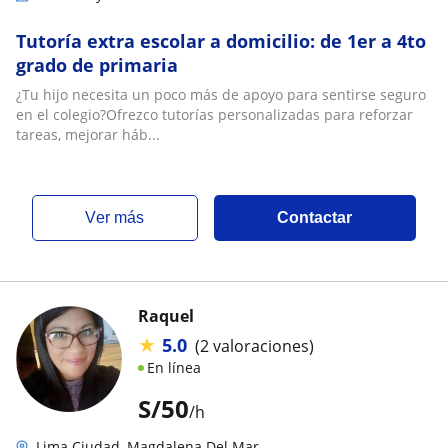
Tutoría extra escolar a domicilio: de 1er a 4to
grado de primaria
¿Tu hijo necesita un poco más de apoyo para sentirse seguro
en el colegio?Ofrezco tutorías personalizadas para reforzar
tareas, mejorar háb...
ver más
Contactar
Raquel
★
5.0
(2 valoraciones)
En línea
S/
50
/h
Lima Ciudad, Magdalena Del Mar