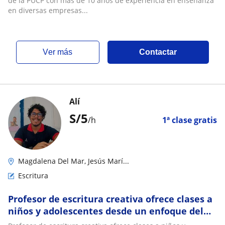
de la PUCP con más de 10 años de experiencia en enseñanza
en diversas empresas...
ver más
Contactar
Alí
S/
5
/h
1ª clase gratis
Magdalena Del Mar, Jesús Marí...
Escritura
Profesor de escritura creativa ofrece clases a
niños y adolescentes desde un enfoque del
análisis de personajes