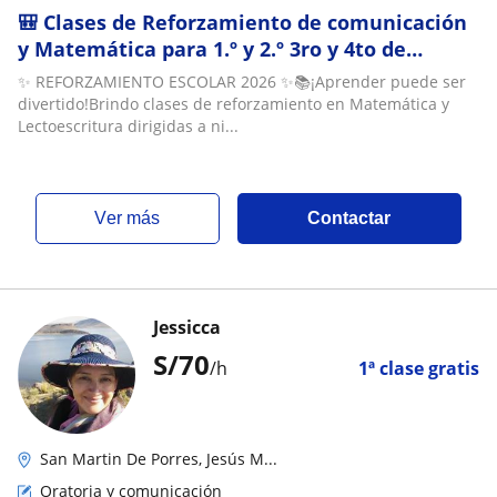
🎒 Clases de Reforzamiento de comunicación
y Matemática para 1.º y 2.º 3ro y 4to de
Primaria
✨ REFORZAMIENTO ESCOLAR 2026 ✨📚¡Aprender puede ser
divertido!Brindo clases de reforzamiento en Matemática y
Lectoescritura dirigidas a ni...
ver más
Contactar
Jessicca
S/
70
/h
1ª clase gratis
San Martin De Porres, Jesús M...
Oratoria y comunicación