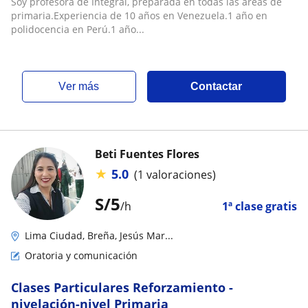
Soy profesora de Integral, preparada en todas las áreas de
primaria.Experiencia de 10 años en Venezuela.1 año en
polidocencia en Perú.1 año...
ver más
Contactar
Beti Fuentes Flores
★
5.0
(1 valoraciones)
S/
5
/h
1ª clase gratis
Lima Ciudad, Breña, Jesús Mar...
Oratoria y comunicación
Clases Particulares Reforzamiento -
nivelación-nivel Primaria