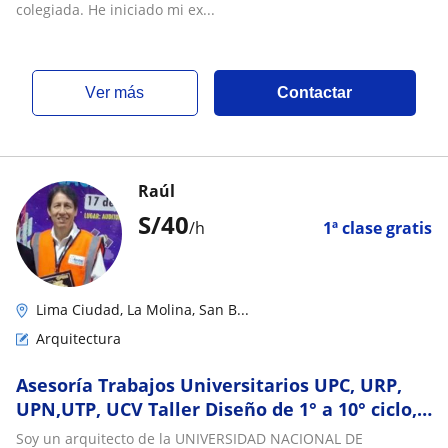
colegiada. He iniciado mi ex...
ver más
Contactar
Raúl
S/
40
/h
1ª clase gratis
Lima Ciudad, La Molina, San B...
Arquitectura
Asesoría Trabajos Universitarios UPC, URP,
UPN,UTP, UCV Taller Diseño de 1° a 10° ciclo,
conoce críticas actuales
Soy un arquitecto de la UNIVERSIDAD NACIONAL DE