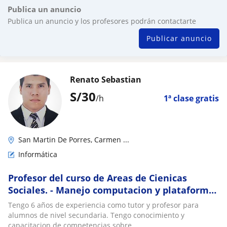
Publica un anuncio
Publica un anuncio y los profesores podrán contactarte
Publicar anuncio
Renato Sebastian
S/
30
/h
1ª clase gratis
San Martin De Porres, Carmen ...
Informática
Profesor del curso de Areas de Cienicas
Sociales. - Manejo computacion y plataformas
educativas, tengo manejo del todo el paquete
Tengo 6 años de experiencia como tutor y profesor para
de Ms. Office y Google Docs Editors Nivel
alumnos de nivel secundaria. Tengo conocimiento y
Avanzado
capacitacion de competencias sobre...