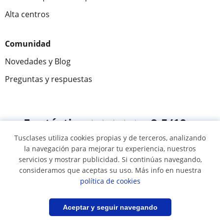
Alta centros
Comunidad
Novedades y Blog
Preguntas y respuestas
Fantástica
★★★★★
9,5/10
Tusclases utiliza cookies propias y de terceros, analizando
305883
opiniones de alumnos
la navegación para mejorar tu experiencia, nuestros
servicios y mostrar publicidad. Si continúas navegando,
consideramos que aceptas su uso. Más info en nuestra
© 2007 - 2026 Tusclases.pe
política de cookies
Mapa web:
Profesores particulares
Filtrar
Guardar búsqueda
Aceptar y seguir navegando