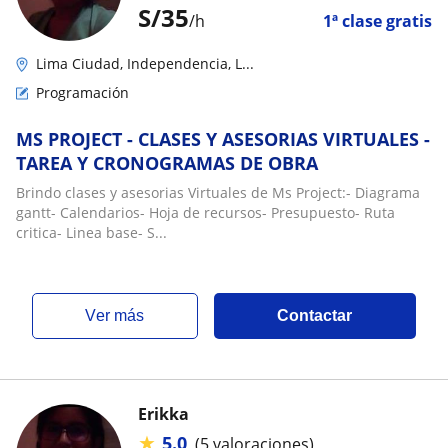
S/
35
/h
1ª clase gratis
Lima Ciudad, Independencia, L...
Programación
MS PROJECT - CLASES Y ASESORIAS VIRTUALES -
TAREA Y CRONOGRAMAS DE OBRA
Brindo clases y asesorias Virtuales de Ms Project:- Diagrama
gantt- Calendarios- Hoja de recursos- Presupuesto- Ruta
critica- Linea base- S...
ver más
Contactar
Erikka
★
5.0
(5 valoraciones)