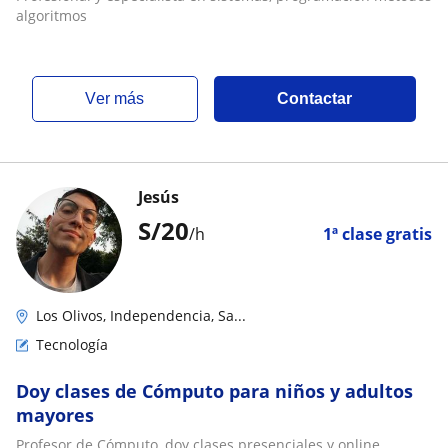
algoritmos
ver más
Contactar
Jesús
S/
20
/h
1ª clase gratis
Los Olivos, Independencia, Sa...
Tecnología
Doy clases de Cómputo para niños y adultos
mayores
Profesor de Cómputo, doy clases presenciales y online,