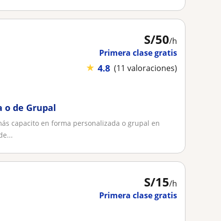
S/
50
/h
Primera clase gratis
★
4.8
(11 valoraciones)
a o de Grupal
emás capacito en forma personalizada o grupal en
e...
S/
15
/h
Primera clase gratis