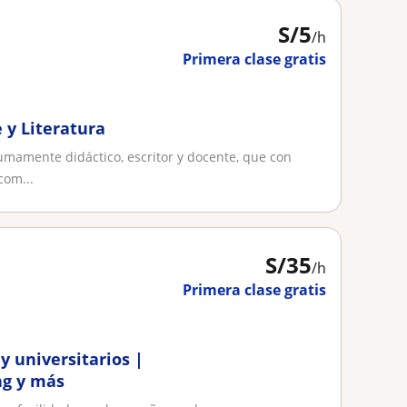
S/
5
/h
Primera clase gratis
 y Literatura
sumamente didáctico, escritor y docente, que con
com...
S/
35
/h
Primera clase gratis
y universitarios |
ng y más