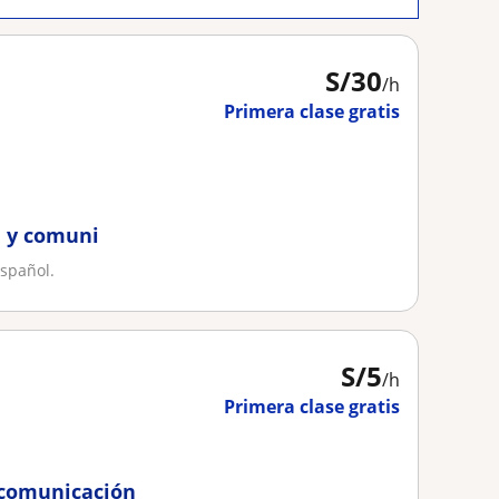
S/
30
/h
Primera clase gratis
a y comuni
spañol.
S/
5
/h
Primera clase gratis
y comunicación