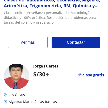
Aritmética, Trigonometría, RM, Química y
Física
Clases online. Enseñanza personalizada. Metodología
didáctica y 100% práctica. Resolución de problemas para
tareas del colegio y preparació...
ver más
Contactar
Jorge Fuertes
S/
30
/h
1ª clase gratis
Los Olivos
Álgebra: Matemáticas básicas