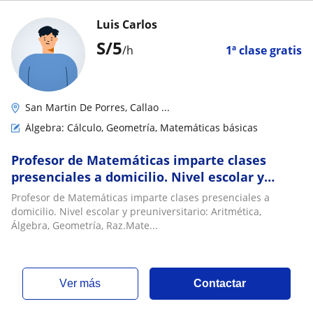
Luis Carlos
S/
5
/h
1ª clase gratis
San Martin De Porres, Callao ...
Álgebra: Cálculo, Geometría, Matemáticas básicas
Profesor de Matemáticas imparte clases
presenciales a domicilio. Nivel escolar y
preuniversitario: Aritmética, Álgebra,
Profesor de Matemáticas imparte clases presenciales a
Geometría, Raz.Matemático. Nivel
domicilio. Nivel escolar y preuniversitario: Aritmética,
universitario: Estadística Descriptiva,
Álgebra, Geometría, Raz.Mate...
Estadística Inferencial, Cálculo Diferencial,
Matemática Básic
ver más
Contactar