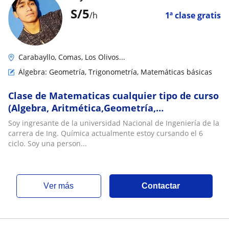
S/
5
/h
1ª clase gratis
Carabayllo, Comas, Los Olivos...
Álgebra: Geometría, Trigonometría, Matemáticas básicas
Clase de Matematicas cualquier tipo de curso
(Algebra, Aritmética,Geometría,
Trigonometría y Quimica) hasta nivel
Soy ingresante de la universidad Nacional de Ingeniería de la
preuniversitario
carrera de Ing. Química actualmente estoy cursando el 6
ciclo. Soy una person...
ver más
Contactar