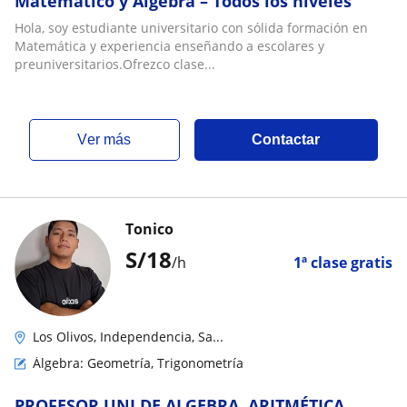
Matemático y Álgebra – Todos los niveles
Hola, soy estudiante universitario con sólida formación en
Matemática y experiencia enseñando a escolares y
preuniversitarios.Ofrezco clase...
ver más
Contactar
Tonico
S/
18
/h
1ª clase gratis
Los Olivos, Independencia, Sa...
Álgebra: Geometría, Trigonometría
PROFESOR UNI DE ALGEBRA, ARITMÉTICA,