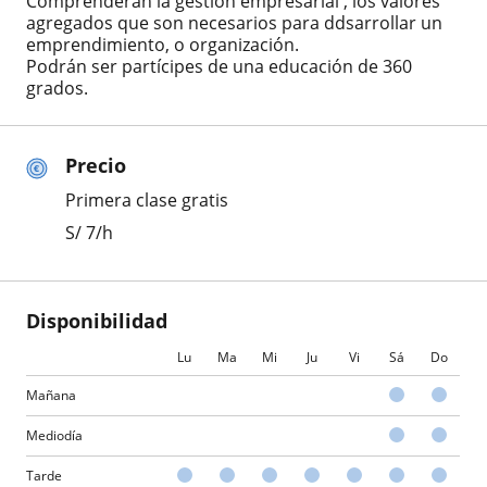
Comprenderán la gestión empresarial , los valores
agregados que son necesarios para ddsarrollar un
emprendimiento, o organización.
Podrán ser partícipes de una educación de 360
grados.
Precio
Primera clase gratis
S/
7
/h
Disponibilidad
Lu
Ma
Mi
Ju
Vi
Sá
Do
Mañana
Mediodía
Tarde