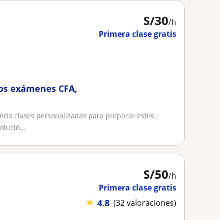
S/
30
/h
Primera clase gratis
los exámenes CFA,
indo clases personalizadas para preparar estos
lució...
S/
50
/h
Primera clase gratis
★
4.8
(32 valoraciones)