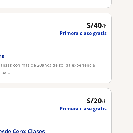
S/
40
/h
Primera clase gratis
ra
inanzas con más de 20años de sólida experiencia
lua...
S/
20
/h
Primera clase gratis
sde Cero: Clases