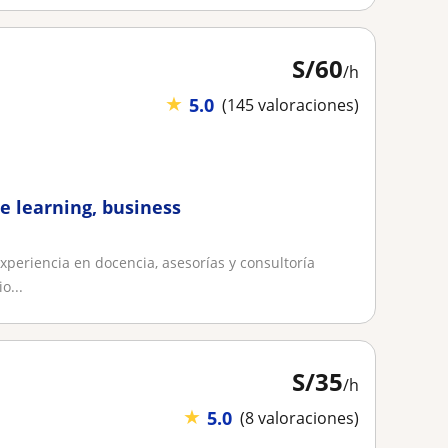
S/
60
/h
★
5.0
(145 valoraciones)
e learning, business
xperiencia en docencia, asesorías y consultoría
o...
S/
35
/h
★
5.0
(8 valoraciones)