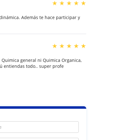
★
★
★
★
★
 dinámica. Además te hace participar y
★
★
★
★
★
i Quimica general ni Quimica Organica,
ú entiendas todo.. super profe