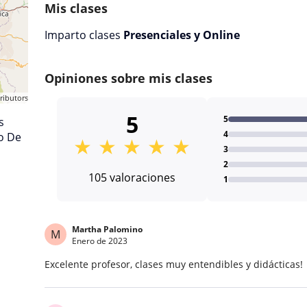
Mis clases
Imparto clases
Presenciales y Online
Opiniones sobre mis clases
ributors
5
5
s
4
o De
★
★
★
★
★
3
2
105 valoraciones
1
Martha Palomino
M
Enero de 2023
Excelente profesor, clases muy entendibles y didácticas!