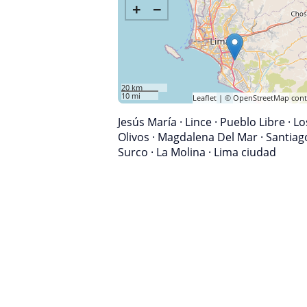
+
−
20 km
10 mi
Leaflet
| ©
OpenStreetMap
cont
Jesús María
·
Lince
·
Pueblo Libre
·
Lo
Olivos
·
Magdalena Del Mar
·
Santiag
Surco
·
La Molina
·
Lima ciudad