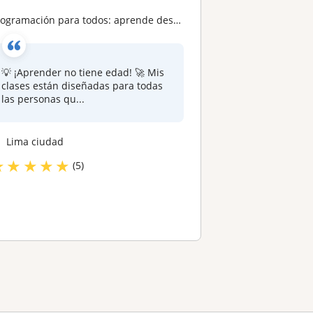
rogramación para todos: aprende desde cero sin importar la edad
💡 ¡Aprender no tiene edad! 🚀 Mis
clases están diseñadas para todas
las personas qu...
Lima ciudad
★
★
★
★
★
(5)