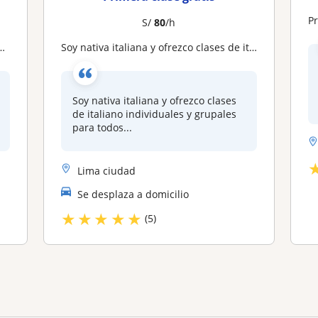
P
S/
80
/h
Soy nativa italiana y ofrezco clases de italiano individuales y grupales para todos los niveles
Soy nativa italiana y ofrezco clases
de italiano individuales y grupales
para todos...
Lima ciudad
Se desplaza a domicilio
★
★
★
★
★
(5)