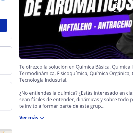
Te ofrezco la solución en Química Básica, Química 
Termodinámica, Fisicoquímica, Química Orgánica, 
Tecnología Industrial.
¿No entiendes la química? ¿Estás interesado en cl
sean fáciles de entender, dinámicas y sobre todo pr
te invito a formar parte de este grup...
Ver más