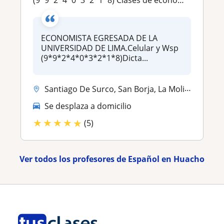
(9*9*2*4*0*3*2*1*8) Clases de economía en español e ingles YLE, Statistics, Economy, IGCSE, SAT,Accounting, CGE, KET, PET
ECONOMISTA EGRESADA DE LA
UNIVERSIDAD DE LIMA.Celular y Wsp
(9*9*2*4*0*3*2*1*8)Dicta...
Santiago De Surco, San Borja, La Molina, San Isidro, San Miguel
Se desplaza a domicilio
★
★
★
★
★
(5)
Ver todos los profesores de Español en Huacho