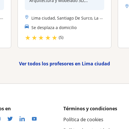
Arquitectura y Modelado 3D,
utilizan...
o
Lima ciudad, Santiago De Surco, La Molina, San Borja, San Isidro, Barr...
Se desplaza a domicilio
★
★
★
★
★
(5)
Ver todos los profesores en Lima ciudad
os en
Términos y condiciones
Política de cookies