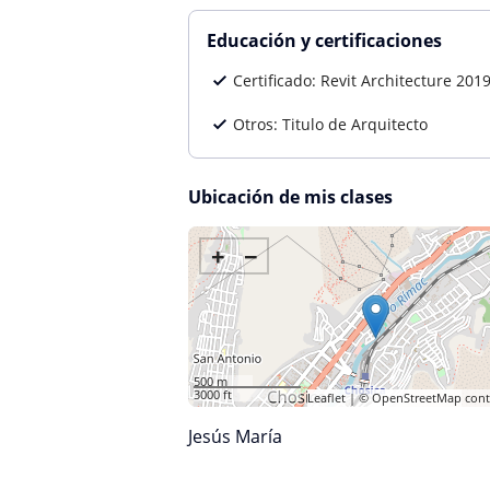
Educación y certificaciones
Certificado: Revit Architecture 201
Otros: Titulo de Arquitecto
Ubicación de mis clases
+
−
500 m
3000 ft
Leaflet
| ©
OpenStreetMap
cont
Jesús María