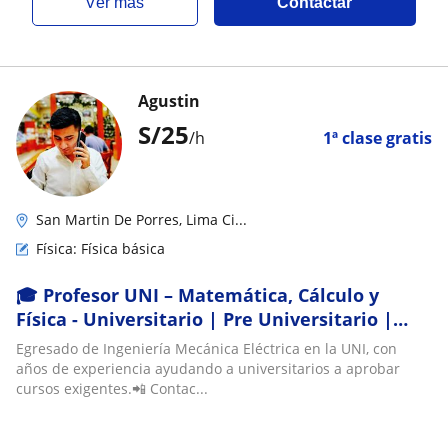
ver más
Contactar
Agustin
S/
25
/h
1ª clase gratis
San Martin De Porres, Lima Ci...
Física: Física básica
🎓 Profesor UNI – Matemática, Cálculo y
Física - Universitario | Pre Universitario |
Escolar
Egresado de Ingeniería Mecánica Eléctrica en la UNI, con
años de experiencia ayudando a universitarios a aprobar
cursos exigentes.📲 Contac...