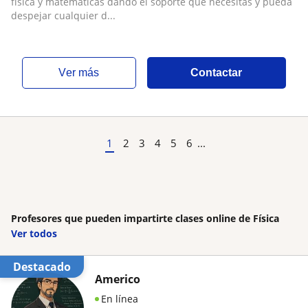
física y matemáticas dando el soporte que necesitas y pueda
despejar cualquier d...
ver más
Contactar
1
2
3
4
5
6
...
Profesores que pueden impartirte clases online de Física
Ver todos
Destacado
Americo
En línea