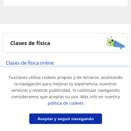
Clases de física
Clases de física online
Tusclases utiliza cookies propias y de terceros, analizando
Clases de física en...
la navegación para mejorar tu experiencia, nuestros
servicios y mostrar publicidad. Si continúas navegando,
consideramos que aceptas su uso. Más info en nuestra
política de cookies
Clases de física en
Clases de física en Ate
Arequipa ciudad
Filtrar
Guardar búsqueda
Aceptar y seguir navegando
Clases de física en
Clases de física en
Breña
Chiclayo