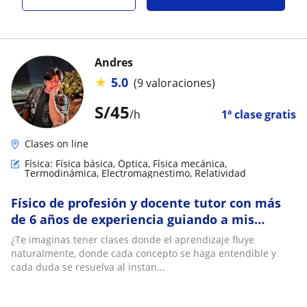
Andres
★
5.0
(9 valoraciones)
S/
45
/h
1ª clase gratis
Clases on line
Física: Física básica, Óptica, Física mecánica,
Termodinámica, Electromagnestimo, Relatividad
Físico de profesión y docente tutor con más
de 6 años de experiencia guiando a mis
alumnos y superando sus dificultades
¿Te imaginas tener clases donde el aprendizaje fluye
¡Contáctam
naturalmente, donde cada concepto se haga entendible y
cada duda se resuelva al instan...