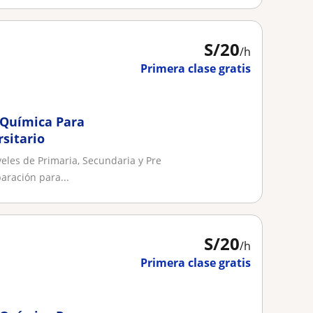
S/
20
/h
Primera clase gratis
 Química Para
sitario
veles de Primaria, Secundaria y Pre
aración para...
S/
20
/h
Primera clase gratis