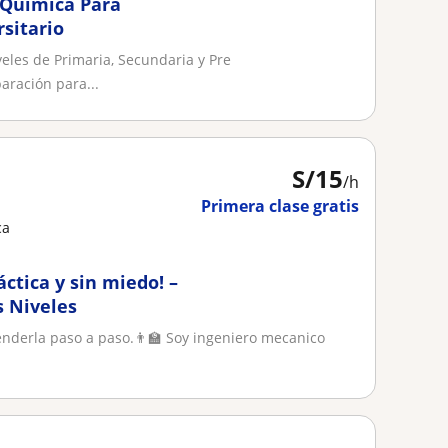
 Química Para
sitario
veles de Primaria, Secundaria y Pre
aración para...
S/
15
/h
Primera clase gratis
ca
áctica y sin miedo! –
s Niveles
ntenderla paso a paso.👨‍🏫 Soy ingeniero mecanico