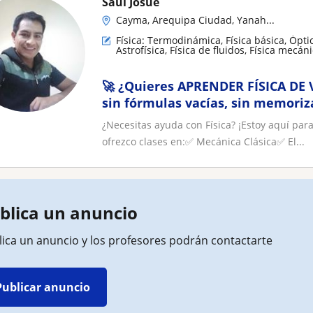
Saúl Josué
Cayma, Arequipa Ciudad, Yanah...
Física: Termodinámica, Física básica, Ópti
Astrofísica, Física de fluidos, Física mecán
🚀 ¿Quieres APRENDER FÍSICA DE V
sin fórmulas vacías, sin memoriz
¿Necesitas ayuda con Física? ¡Estoy aquí par
ofrezco clases en:✅ Mecánica Clásica✅ El...
blica un anuncio
lica un anuncio y los profesores podrán contactarte
Publicar anuncio