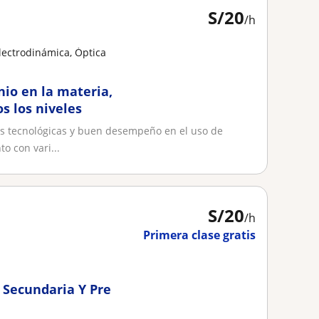
S/
20
/h
Electrodinámica, Óptica
nio en la materia,
s los niveles
s tecnológicas y buen desempeño en el uso de
 con vari...
S/
20
/h
Primera clase gratis
, Secundaria Y Pre