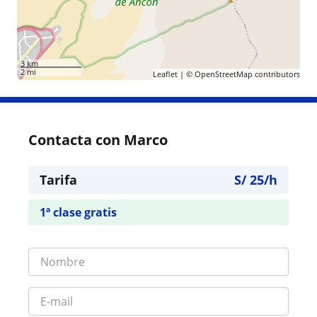
3 km
2 mi
Leaflet
| ©
OpenStreetMap
contributors
Contacta con Marco
Tarifa
S/
25
/h
1ª clase gratis