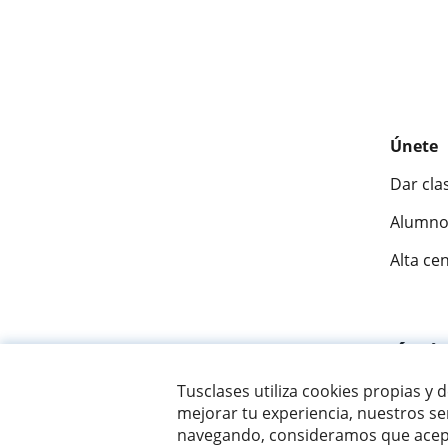
Únete
Dar cla
Alumno
Alta ce
Fantásti
Tusclases utiliza cookies propias y 
mejorar tu experiencia, nuestros ser
© 2007 - 2026 Tusclases.pe
navegando, consideramos que acept