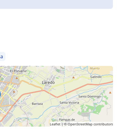
ra
Leaflet
| ©
OpenStreetMap
contributors