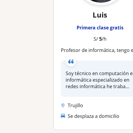
Luis
Primera clase gratis
S/
5
/h
Profesor de informática, tengo estudios en computación e informática técnico e experiencia en tema de red
Soy técnico en computación e
informática especializado en
redes informática he traba...
Trujillo
Se desplaza a domicilio