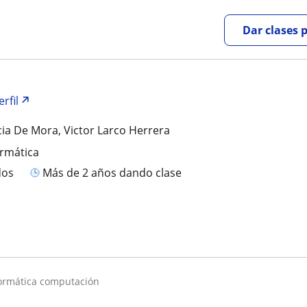
Dar clases 
rfil
ncia De Mora, Victor Larco Herrera
ormática
dos
más de 2 años dando clase
nformática computación