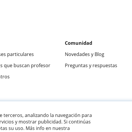
Comunidad
ses particulares
Novedades y Blog
s que buscan profesor
Preguntas y respuestas
ntros
ca
9,5/10
★★★★★
9,5/10
305883
opinion
de terceros, analizando la navegación para
vicios y mostrar publicidad. Si continúas
as su uso. Más info en nuestra