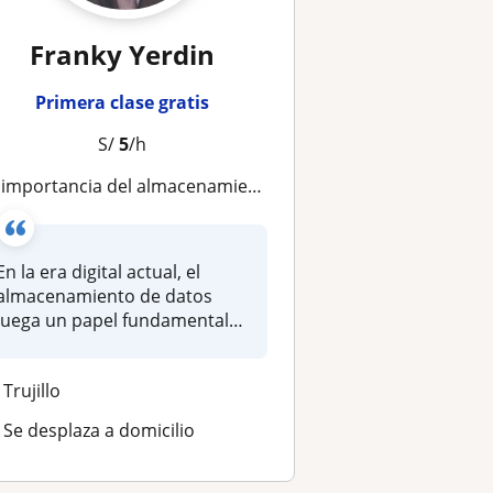
Franky Yerdin
Primera clase gratis
S/
5
/h
mportancia del almacenamiento en la era digital: Explorando soluciones y desafíos
En la era digital actual, el
almacenamiento de datos
juega un papel fundamental
en t...
Trujillo
Se desplaza a domicilio