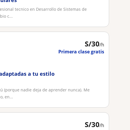
culares
fesional tecnico en Desarrollo de Sistemas de
io c...
S/
30
/h
Primera clase gratis
 adaptadas a tu estilo
 tú (porque nadie deja de aprender nunca). Me
, en...
S/
30
/h