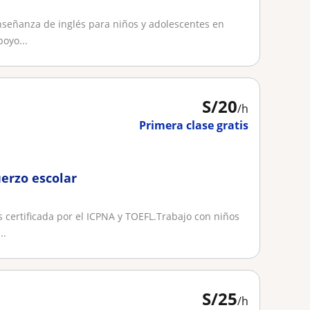
nseñanza de inglés para niños y adolescentes en
oyo...
S/
20
/h
Primera clase gratis
uerzo escolar
s certificada por el ICPNA y TOEFL.Trabajo con niños
..
S/
25
/h