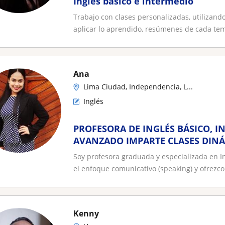
Inglés básico e intermedio
Trabajo con clases personalizadas, utilizand
aplicar lo aprendido, resúmenes de cada tem
Ana
Lima Ciudad, Independencia, L...
Inglés
PROFESORA DE INGLÉS BÁSICO, I
AVANZADO IMPARTE CLASES DINÁ
ADOLESCENTES Y ADULTOS EN LI
Soy profesora graduada y especializada en I
el enfoque comunicativo (speaking) y ofrezco.
Kenny