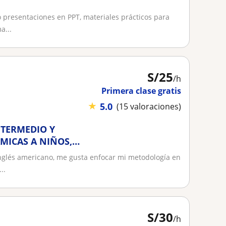
o presentaciones en PPT, materiales prácticos para
a...
S/
25
/h
Primera clase gratis
★
5.0
(15 valoraciones)
NTERMEDIO Y
MICAS A NIÑOS,
MA
nglés americano, me gusta enfocar mi metodología en
..
S/
30
/h