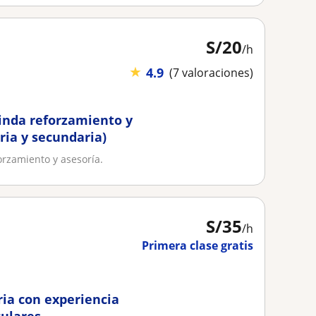
S/
20
/h
★
4.9
(7 valoraciones)
rinda reforzamiento y
ria y secundaria)
orzamiento y asesoría.
S/
35
/h
Primera clase gratis
ria con experiencia