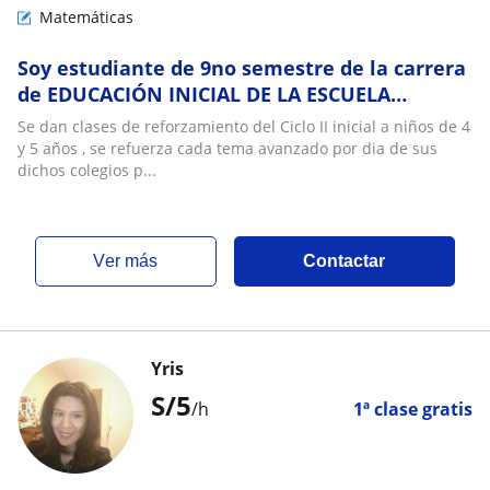
Matemáticas
Soy estudiante de 9no semestre de la carrera
de EDUCACIÓN INICIAL DE LA ESCUELA
SUPERIOR PEDAGÓGICA PÚBLICA AREQUIPA
Se dan clases de reforzamiento del Ciclo II inicial a niños de 4
y 5 años , se refuerza cada tema avanzado por dia de sus
dichos colegios p...
ver más
Contactar
Yris
S/
5
/h
1ª clase gratis