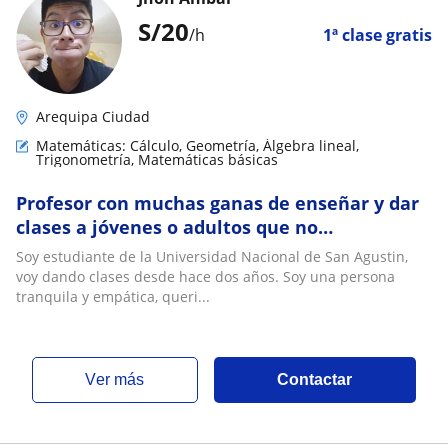
S/
20
/h
1ª clase gratis
Arequipa Ciudad
Matemáticas: Cálculo, Geometría, Álgebra lineal,
Trigonometría, Matemáticas básicas
Profesor con muchas ganas de enseñar y dar
clases a jóvenes o adultos que no
comprendan bien los temas dejados
Soy estudiante de la Universidad Nacional de San Agustin,
voy dando clases desde hace dos años. Soy una persona
tranquila y empática, queri...
ver más
Contactar