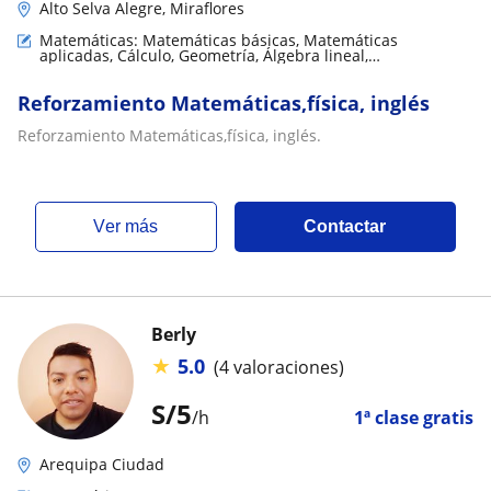
Alto Selva Alegre, Miraflores
Matemáticas: Matemáticas básicas, Matemáticas
aplicadas, Cálculo, Geometría, Álgebra lineal,
Trigonometría, Teoría de números, Matemáticas discretas
Reforzamiento Matemáticas,física, inglés
Reforzamiento Matemáticas,física, inglés.
ver más
Contactar
Berly
★
5.0
(4 valoraciones)
S/
5
/h
1ª clase gratis
Arequipa Ciudad