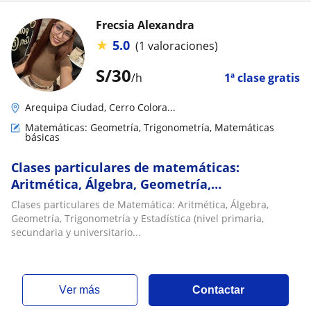
Frecsia Alexandra
★
5.0
(1 valoraciones)
S/
30
/h
1ª clase gratis
Arequipa Ciudad, Cerro Colora...
Matemáticas: Geometría, Trigonometría, Matemáticas
básicas
Clases particulares de matemáticas:
Aritmética, Álgebra, Geometría,
Trigonometría y Estadística; accesibles para
Clases particulares de Matemática: Aritmética, Álgebra,
estudiantes de primaria, secundaria y
Geometría, Trigonometría y Estadística (nivel primaria,
universitarios
secundaria y universitario...
ver más
Contactar