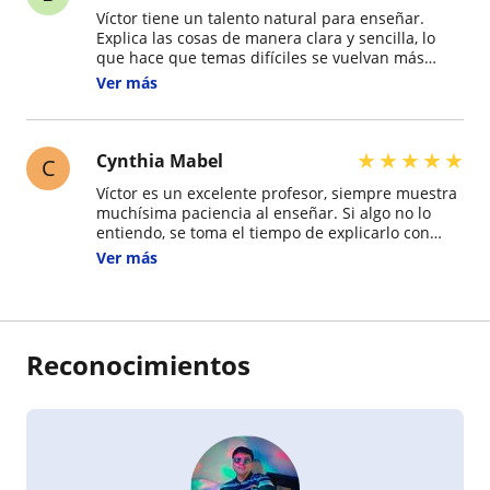
Víctor tiene un talento natural para enseñar.
Explica las cosas de manera clara y sencilla, lo
que hace que temas difíciles se vuelvan más
comprensibles. Además, sabe cuándo intervenir y
Ver más
cuándo dejar que uno intente solo, lo que ayuda
a desarrollar seguridad y autonomía. Su forma de
guiar es muy equilibrada y efectiva.
★
★
★
★
★
Cynthia Mabel
C
Víctor es un excelente profesor, siempre muestra
muchísima paciencia al enseñar. Si algo no lo
entiendo, se toma el tiempo de explicarlo con
ejercicios, incluso los hace conmigo paso a paso.
Ver más
Luego me deja intentarlo por mi cuenta y, si me
equivoco, me corrige con mucha amabilidad, sin
hacerme sentir mal. Así, aprender con él se
vuelve algo motivador y cómodo.
Reconocimientos