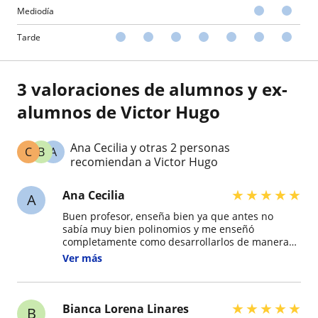
Mediodía
Tarde
3 valoraciones de alumnos y ex-
alumnos de Victor Hugo
Ana Cecilia y otras 2 personas
C
B
A
recomiendan a Victor Hugo
★
★
★
★
★
Ana Cecilia
A
Buen profesor, enseña bien ya que antes no
sabía muy bien polinomios y me enseñó
completamente como desarrollarlos de manera
fácil y sencilla, ahora los ejercicios que me deja
Ver más
mi profesora los desarrollo muy bien y otra vez
contrataré sus servicios.
★
★
★
★
★
Bianca Lorena Linares
B