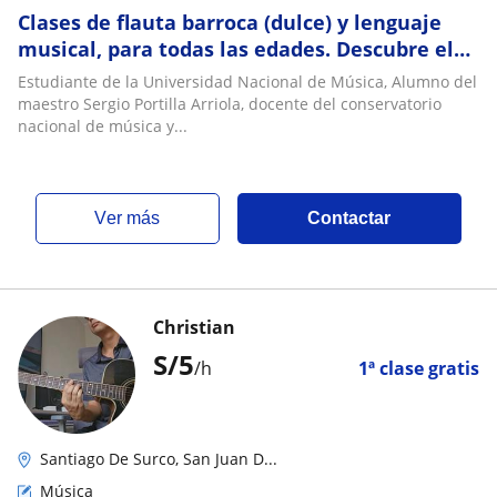
Clases de flauta barroca (dulce) y lenguaje
musical, para todas las edades. Descubre el
fascinante mundo de este instrumento
Estudiante de la Universidad Nacional de Música, Alumno del
maestro Sergio Portilla Arriola, docente del conservatorio
nacional de música y...
ver más
Contactar
Christian
S/
5
/h
1ª clase gratis
Santiago De Surco, San Juan D...
Música