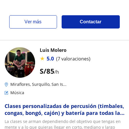
ver más
Contactar
Luis Molero
★
5.0
(7 valoraciones)
S/
85
/h
Miraflores, Surquillo, San Is...
Música
Clases personalizadas de percusión (timbales,
congas, bongó, cajón) y batería para todas las
edades y niveles
La clases se arman dependiendo del objetivo que tengas en
mente y a lo que quieras llegar en corto, mediano y largo