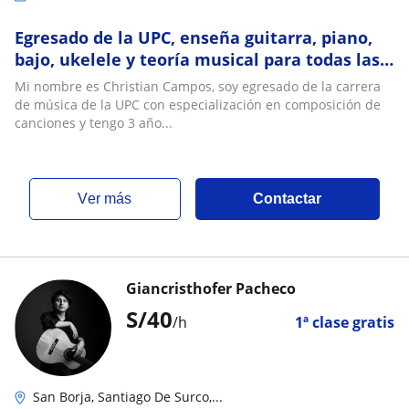
Egresado de la UPC, enseña guitarra, piano,
bajo, ukelele y teoría musical para todas las
edades. Metodología personalizada y dive
Mi nombre es Christian Campos, soy egresado de la carrera
de música de la UPC con especialización en composición de
canciones y tengo 3 año...
ver más
Contactar
Giancristhofer Pacheco
S/
40
/h
1ª clase gratis
San Borja, Santiago De Surco,...