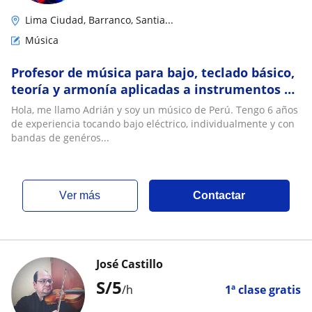
Lima Ciudad, Barranco, Santia...
Música
Profesor de música para bajo, teclado básico,
teoría y armonía aplicadas a instrumentos y
lenguaje musical
Hola, me llamo Adrián y soy un músico de Perú. Tengo 6 años
de experiencia tocando bajo eléctrico, individualmente y con
bandas de genéros...
ver más
Contactar
José Castillo
S/
5
/h
1ª clase gratis