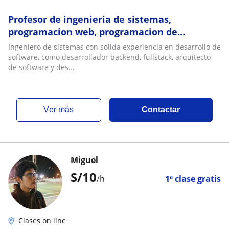
Profesor de ingenieria de sistemas,
programacion web, programacion de
videojuegos
Ingeniero de sistemas con solida experiencia en desarrollo de
software, como desarrollador backend, fullstack, arquitecto
de software y des...
ver más
Contactar
Miguel
S/
10
/h
1ª clase gratis
Clases on line