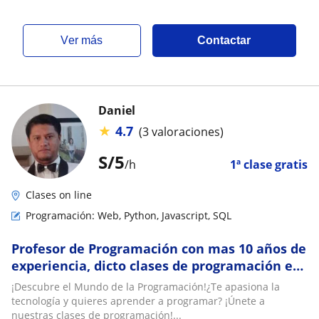
ver más
Contactar
Daniel
★
4.7
(3 valoraciones)
S/
5
/h
1ª clase gratis
Clases on line
Programación: Web, Python, Javascript, SQL
Profesor de Programación con mas 10 años de
experiencia, dicto clases de programación en
el nivel básico, intermedio y avanzado
¡Descubre el Mundo de la Programación!¿Te apasiona la
tecnología y quieres aprender a programar? ¡Únete a
nuestras clases de programación!...