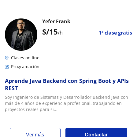
Yefer Frank
S/
15
/h
1ª clase gratis
Clases on line
Programación
Aprende Java Backend con Spring Boot y APIs
REST
Soy Ingeniero de Sistemas y Desarrollador Backend Java con
más de 4 años de experiencia profesional, trabajando en
proyectos reales para si...
ver más
Contactar