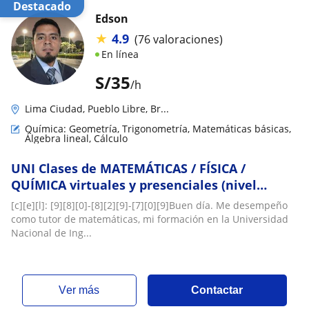
Destacado
Edson
★
4.9
(76 valoraciones)
En línea
S/
35
/h
Lima Ciudad, Pueblo Libre, Br...
Química: Geometría, Trigonometría, Matemáticas básicas,
Álgebra lineal, Cálculo
UNI Clases de MATEMÁTICAS / FÍSICA /
QUÍMICA virtuales y presenciales (nivel
básico a UNI)
[c][e][l]: [9][8][0]-[8][2][9]-[7][0][9]Buen día. Me desempeño
como tutor de matemáticas, mi formación en la Universidad
Nacional de Ing...
ver más
Contactar