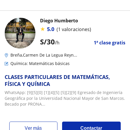
Diego Humberto
★
5.0
(1 valoraciones)
S/
30
/h
1ª clase gratis
Breña,Carmen De La Legua Reyn...
Química: Matemáticas básicas
CLASES PARTICULARES DE MATEMÁTICAS,
FÍSICA Y QUÍMICA
WhatsApp: [9][5][0] [1][4][5] [5][2][9] Egresado de Ingeniería
Geográfica por la Universidad Nacional Mayor de San Marcos.
Becado por PRONA...
ver más
Contactar