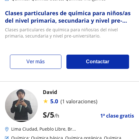
Clases particulares de química para niños/as
del nivel primaria, secundaria y nivel pre-
universitario
Clases particulares de química para niños/as del nivel
primaria, secundaria y nivel pre-universitario.
ver más
Contactar
David
★
5.0
(1 valoraciones)
S/
5
/h
1ª clase gratis
Lima Ciudad, Pueblo Libre, Br...
Química: Química básica, Química orgánica, Química