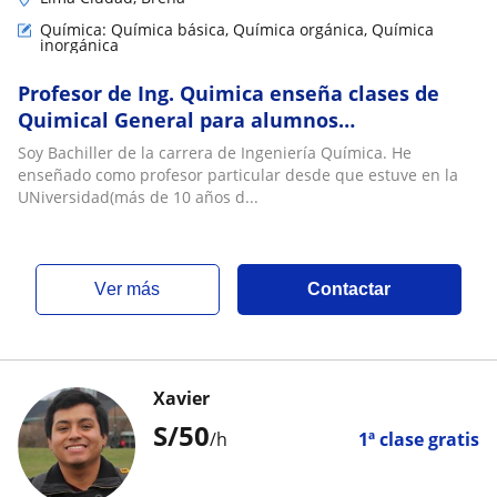
Química: Química básica, Química orgánica, Química
inorgánica
Profesor de Ing. Quimica enseña clases de
Quimical General para alumnos
Preuniversitarios y Universitarios
Soy Bachiller de la carrera de Ingeniería Química. He
enseñado como profesor particular desde que estuve en la
UNiversidad(más de 10 años d...
ver más
Contactar
Xavier
S/
50
/h
1ª clase gratis