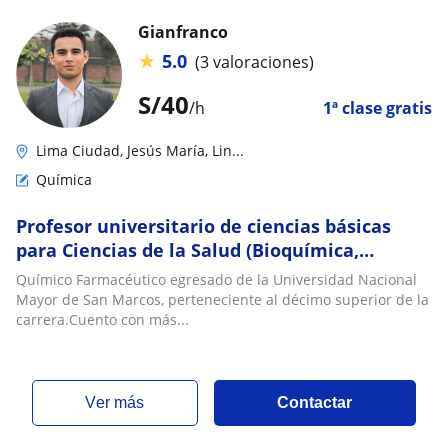
Gianfranco
★
5.0
(3 valoraciones)
S/
40
/h
1ª clase gratis
Lima Ciudad, Jesús María, Lin...
Química
Profesor universitario de ciencias básicas
para Ciencias de la Salud (Bioquímica,
Química, Biología, Farmacología,
Químico Farmacéutico egresado de la Universidad Nacional
Microbiología)
Mayor de San Marcos, perteneciente al décimo superior de la
carrera.Cuento con más...
ver más
Contactar