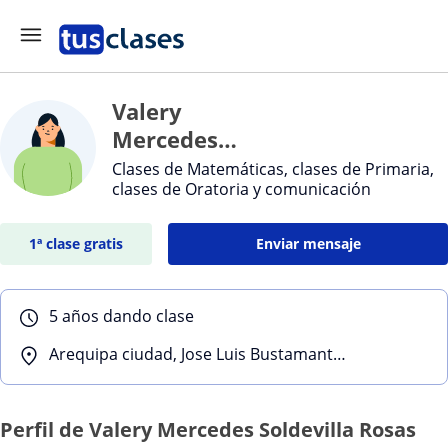
Valery
Mercedes
Soldevilla
Clases de Matemáticas, clases de Primaria,
clases de Oratoria y comunicación
Rosas
1ª clase gratis
Enviar mensaje
5 años dando clase
Arequipa ciudad, Jose Luis Bustamante Y Rivero, Yanahuara, Sachaca, Cerro Colorado
Perfil de Valery Mercedes Soldevilla Rosas