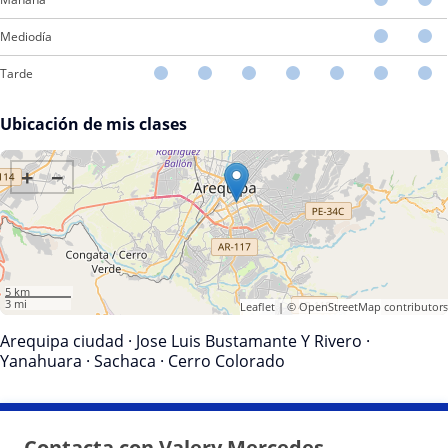
Mediodía
Tarde
Ubicación de mis clases
+
−
5 km
3 mi
Leaflet
| ©
OpenStreetMap
contributors
Arequipa ciudad
·
Jose Luis Bustamante Y Rivero
·
Yanahuara
·
Sachaca
·
Cerro Colorado
Contacta con Valery Mercedes