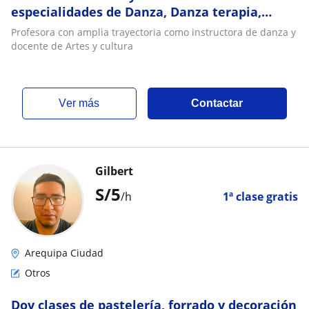
especialidades de Danza, Danza terapia,
Música, Artes plásticas
Profesora con amplia trayectoria como instructora de danza y
docente de Artes y cultura
ver más
Contactar
Gilbert
S/
5
/h
1ª clase gratis
Arequipa Ciudad
Otros
Doy clases de pastelería, forrado y decoración