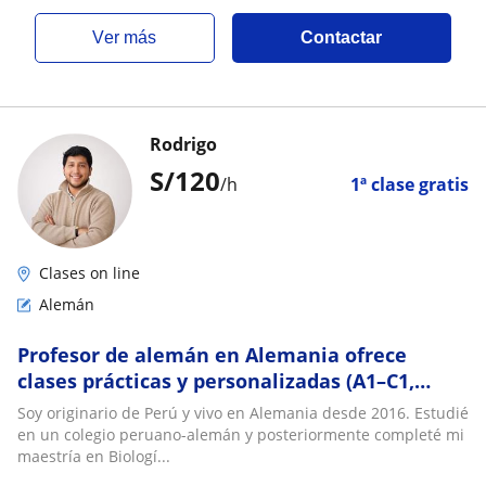
ver más
Contactar
Rodrigo
S/
120
/h
1ª clase gratis
Clases on line
Alemán
Profesor de alemán en Alemania ofrece
clases prácticas y personalizadas (A1–C1,
TestDaF, Goethe-Zertifikat)
Soy originario de Perú y vivo en Alemania desde 2016. Estudié
en un colegio peruano-alemán y posteriormente completé mi
maestría en Biologí...