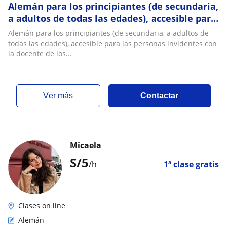
Alemán para los principiantes (de secundaria,
a adultos de todas las edades), accesible para
las personas invidentes
Alemán para los principiantes (de secundaria, a adultos de
todas las edades), accesible para las personas invidentes con
la docente de los...
ver más
Contactar
Micaela
S/
5
/h
1ª clase gratis
Clases on line
Alemán