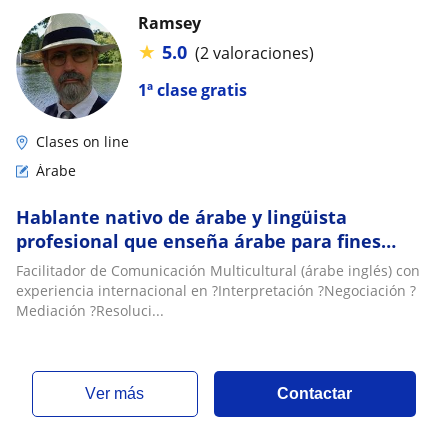
Ramsey
★
5.0
(2 valoraciones)
1ª clase gratis
Clases on line
Árabe
Hablante nativo de árabe y lingüista
profesional que enseña árabe para fines
específicos
Facilitador de Comunicación Multicultural (árabe inglés) con
experiencia internacional en ?Interpretación ?Negociación ?
Mediación ?Resoluci...
ver más
Contactar