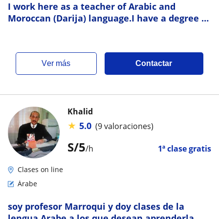
I work here as a teacher of Arabic and
Moroccan (Darija) language.I have a degree in
psychology and we can also help people
overco
ver más
Contactar
Khalid
★
5.0
(9 valoraciones)
S/
5
/h
1ª clase gratis
Clases on line
Árabe
soy profesor Marroqui y doy clases de la
lengua Arabe a los que desean aprenderla