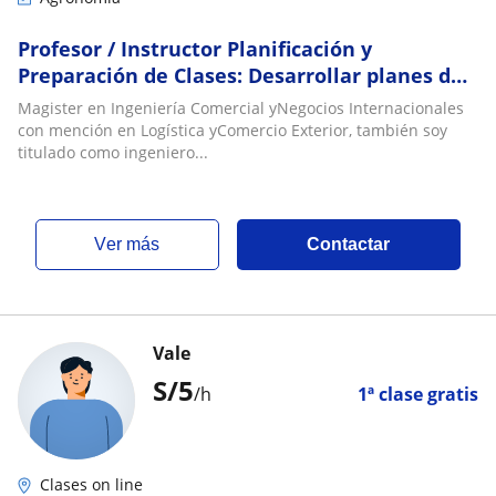
Profesor / Instructor Planificación y
Preparación de Clases: Desarrollar planes de
estudio y materiales didácticos de acuerdo
Magister en Ingeniería Comercial yNegocios Internacionales
con
con mención en Logística yComercio Exterior, también soy
titulado como ingeniero...
ver más
Contactar
Vale
S/
5
/h
1ª clase gratis
Clases on line