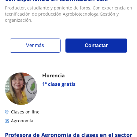
producción Agrobiotecnologa;Gestión y
Productor, estudiante y poniente de foros. Con experiencia en
organización
tecnificación de producción Agrobiotecnologa;Gestión y
organización.
ver más
Contactar
Florencia
1ª clase gratis
Clases on line
Agronomía
Profesora de Agronomía da clases en el sector