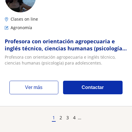
Clases on line
Agronomía
Profesora con orientación agropecuaria e
inglés técnico, ciencias humanas (psicología)
para adolescentes
Profesora con orientación agropecuaria e inglés técnico,
ciencias humanas (psicología) para adolescentes.
ver más
Contactar
1
2
3
4
...