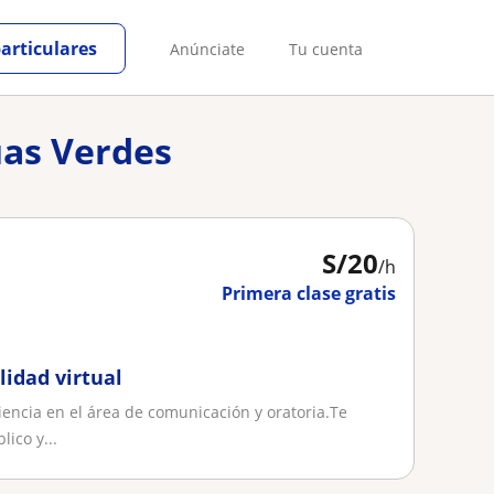
particulares
Anúnciate
Tu cuenta
uas Verdes
S/
20
/h
Primera clase gratis
idad virtual
ncia en el área de comunicación y oratoria.Te
ico y...