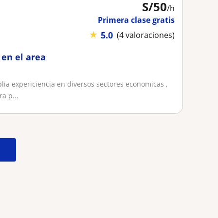
S/
50
/h
Primera clase gratis
★
5.0
(4 valoraciones)
en el area
lia expericiencia en diversos sectores economicas ,
a p...