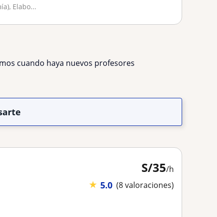
), Elabo...
remos cuando haya nuevos profesores
sarte
S/
35
/h
★
5.0
(8 valoraciones)