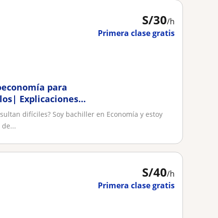
S/
30
/h
Primera clase gratis
oeconomía para
clos| Explicaciones
ltan difíciles? Soy bachiller en Economía y estoy
de...
S/
40
/h
Primera clase gratis