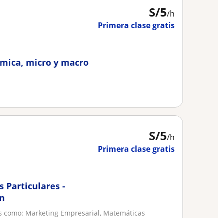
S/
5
/h
Primera clase gratis
omica, micro y macro
S/
5
/h
Primera clase gratis
s Particulares -
ón
es como: Marketing Empresarial, Matemáticas