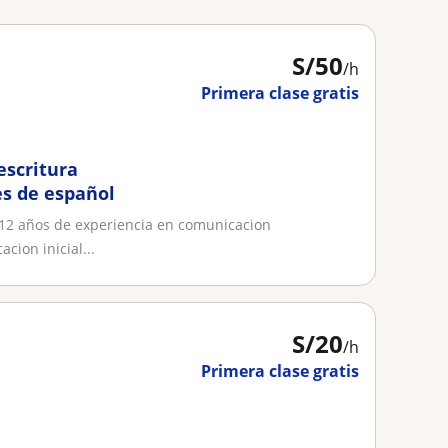
S/
50
/h
Primera clase gratis
escritura
es de español
 12 años de experiencia en comunicacion
cion inicial...
S/
20
/h
Primera clase gratis