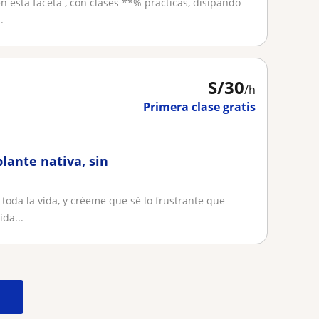
n esta faceta , con clases **% prácticas, disipando
.
S/
30
/h
Primera clase gratis
lante nativa, sin
 toda la vida, y créeme que sé lo frustrante que
da...