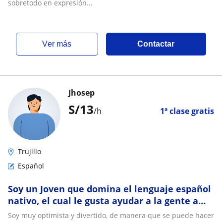
sobretodo en expresión...
ver más
Contactar
Jhosep
S/
13
/h
1ª clase gratis
Trujillo
Español
Soy un Joven que domina el lenguaje español
nativo, el cual le gusta ayudar a la gente a
aprender sobre nuevas culturas
Soy muy optimista y divertido, de manera que se puede hacer