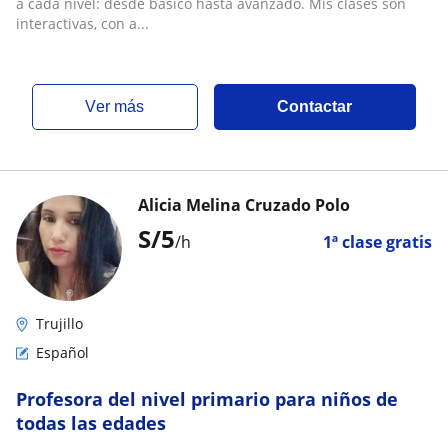
a cada nivel: desde básico hasta avanzado. Mis clases son
interactivas, con a...
ver más
Contactar
Alicia Melina Cruzado Polo
S/
5
/h
1ª clase gratis
Trujillo
Español
Profesora del nivel primario para niños de
todas las edades