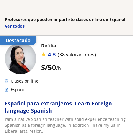
Profesores que pueden impartirte clases online de Español
Ver todos
Destacado
Defilia
★
4.8
(38 valoraciones)
S/
50
/h
Clases on line
Español
Español para extranjeros. Learn Foreign
language Spanish
I'am a native Spanish teacher with solid experience teaching
Spanish as a foreign language. In addition I have my Ba in
Liberal arts, Major...