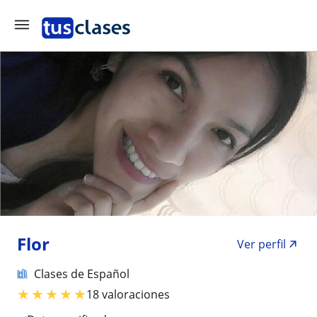
Flor
Ver perfil
Clases de Español
★
★
★
★
★
18 valoraciones