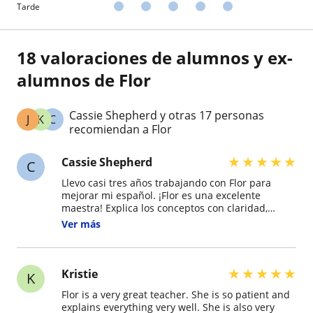
Tarde
18 valoraciones de alumnos y ex-
alumnos de Flor
Cassie Shepherd y otras 17 personas
J
K
C
recomiendan a Flor
★
★
★
★
★
Cassie Shepherd
C
Llevo casi tres años trabajando con Flor para
mejorar mi español. ¡Flor es una excelente
maestra! Explica los conceptos con claridad,
siempre está dispuesta a responder preguntas y
Ver más
mantiene las clases interesantes con una
variedad de actividades y estilos de enseñanza.
Hemos explorado una amplia gama de temas,
desde lecciones culturales hasta gramática y
★
★
★
★
★
Kristie
K
más. Gracias Flor por todo tu tiempo y atención. -
Flor is a very great teacher. She is so patient and
-- I have been working with Flor to improve my
explains everything very well. She is also very
Spanish for almost three years. Initially, I wasn't