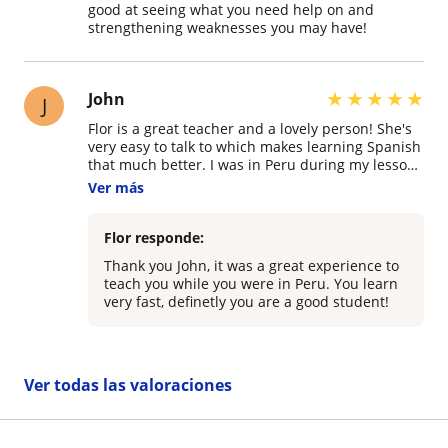
good at seeing what you need help on and
sure what to expect from virtual classes; however,
strengthening weaknesses you may have!
the lack of one-on-one instruction hasn't
hindered our learning experience. Flor is an
excellent teacher! She explains concepts clearly,
is always willing to answer questions, and keeps
★
★
★
★
★
John
J
the classes engaging with a variety of activities
and teaching styles. We have explored a wide
Flor is a great teacher and a lovely person! She's
range of topics, from cultural lessons to grammar
very easy to talk to which makes learning Spanish
and beyond. Thank you, Flor, for all your time and
that much better. I was in Peru during my lessons
attention.
with her and quickly the locals were impressed
Ver más
by the amount of Spanish I could understand
thanks to Flor's teachings. If you want a good
Spanish teacher, definitely contact Flor.
Flor responde:
Thank you John, it was a great experience to
teach you while you were in Peru. You learn
very fast, definetly you are a good student!
Ver todas las valoraciones