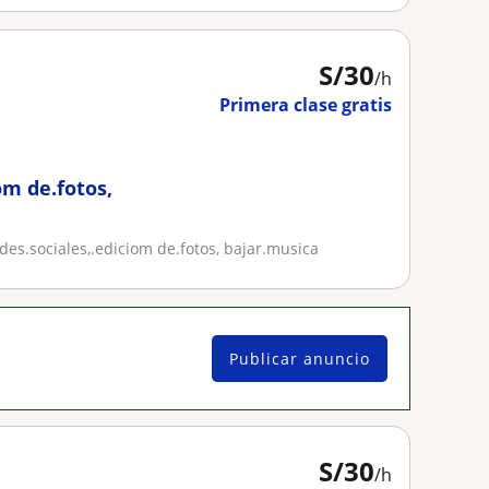
S/
30
/h
Primera clase gratis
om de.fotos,
es.sociales,.ediciom de.fotos, bajar.musica
Publicar anuncio
S/
30
/h