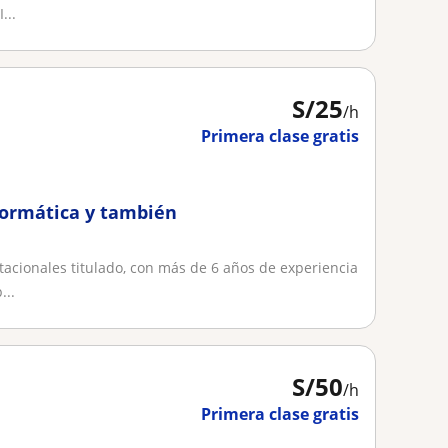
...
S/
25
/h
Primera clase gratis
formática y también
acionales titulado, con más de 6 años de experiencia
...
S/
50
/h
Primera clase gratis