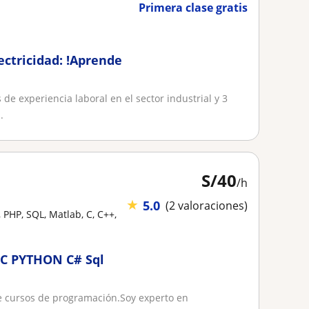
Primera clase gratis
ectricidad: !Aprende
de experiencia laboral en el sector industrial y 3
.
S/
40
/h
★
5.0
(2 valoraciones)
 PHP, SQL, Matlab, C, C++,
C PYTHON C# Sql
re cursos de programación.Soy experto en