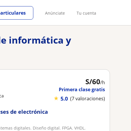
particulares
Anúnciate
Tu cuenta
de informática y
S/
60
/h
Primera clase gratis
ica
★
5.0
(7 valoraciones)
ses de electrónica
istemas digitales. Diseño digital. FPGA. VHDL.