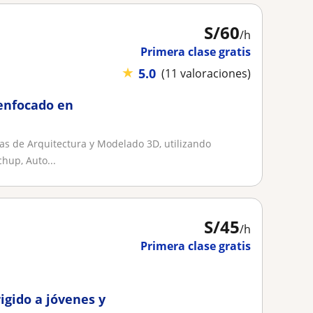
S/
60
/h
Primera clase gratis
★
5.0
(11 valoraciones)
enfocado en
s de Arquitectura y Modelado 3D, utilizando
hup, Auto...
S/
45
/h
Primera clase gratis
igido a jóvenes y