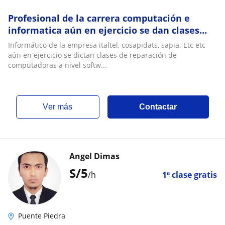
Profesional de la carrera computación e
informatica aún en ejercicio se dan clases
presenciales y virtuales
Informático de la empresa italtel, cosapidats, sapia. Etc etc
aún en ejercicio se dictan clases de reparación de
computadoras a nivel softw...
ver más
Contactar
Angel Dimas
S/
5
/h
1ª clase gratis
Puente Piedra