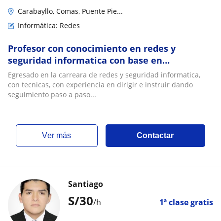
Carabayllo, Comas, Puente Pie...
Informática: Redes
Profesor con conocimiento en redes y
seguridad informatica con base en
informatica basica e intermedia con alcance
Egresado en la carreara de redes y seguridad informatica,
a niños y adultos
con tecnicas, con experiencia en dirigir e instruir dando
seguimiento paso a paso...
ver más
Contactar
Santiago
S/
30
/h
1ª clase gratis