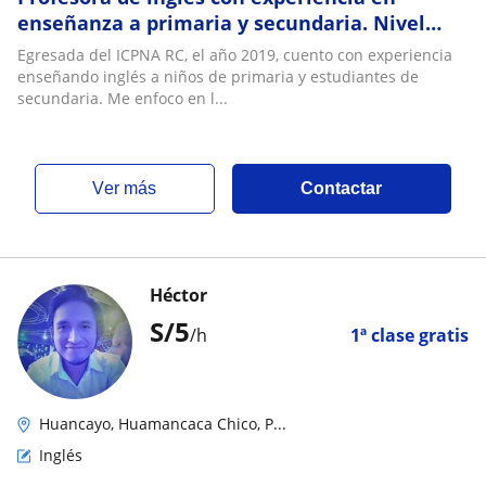
enseñanza a primaria y secundaria. Nivel
intermedio
Egresada del ICPNA RC, el año 2019, cuento con experiencia
enseñando inglés a niños de primaria y estudiantes de
secundaria. Me enfoco en l...
ver más
Contactar
Héctor
S/
5
/h
1ª clase gratis
Huancayo, Huamancaca Chico, P...
Inglés