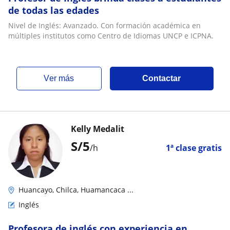
de todas las edades
Nivel de Inglés: Avanzado. Con formación académica en
múltiples institutos como Centro de Idiomas UNCP e ICPNA.
ver más
Contactar
Kelly Medalit
S/
5
/h
1ª clase gratis
Huancayo, Chilca, Huamancaca ...
Inglés
Profesora de inglés con experiencia en