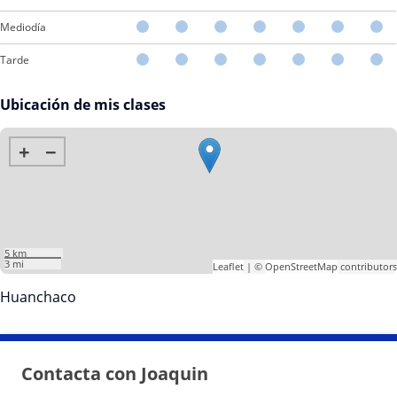
Mediodía
Tarde
Ubicación de mis clases
+
−
5 km
3 mi
Leaflet
| ©
OpenStreetMap
contributors
Huanchaco
Contacta con Joaquin